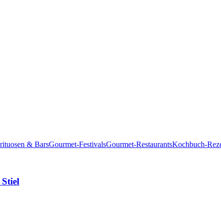
rituosen & Bars
Gourmet-Festivals
Gourmet-Restaurants
Kochbuch-Reze
Stiel