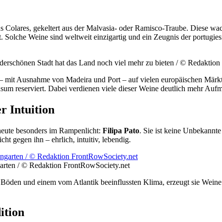
aus Colares, gekeltert aus der Malvasia- oder Ramisco-Traube. Diese wa
t. Solche Weine sind weltweit einzigartig und ein Zeugnis der portugies
underschönen Stadt hat das Land noch viel mehr zu bieten / © Redaktio
e – mit Ausnahme von Madeira und Port – auf vielen europäischen Märkte
sum reserviert. Dabei verdienen viele dieser Weine deutlich mehr Auf
r Intuition
 heute besonders im Rampenlicht:
Filipa Pato
. Sie ist keine Unbekannt
ht gegen ihn – ehrlich, intuitiv, lebendig.
garten / © Redaktion FrontRowSociety.net
Böden und einem vom Atlantik beeinflussten Klima, erzeugt sie Weine 
ition