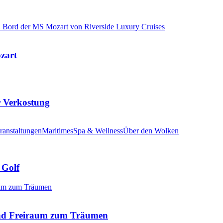
ozart
r Verkostung
ranstaltungen
Maritimes
Spa & Wellness
Über den Wolken
 Golf
nd Freiraum zum Träumen