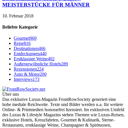
MEISTERSTÜCKE FÜR MÄNNER
10. Februar 2018
Beliebte Kategorie
Gourmet
969
Reise
816
Destinationen
466
Entdeckungen
440
Erstklassige Weine
402
Außergewöhnliche Hotels
289
Rezensionen
224
Auto & Motor
200
Interviews
173
Über uns
Das exklusive Luxus-Magazin FrontRowSociety generiert eine
hohe mediale Reichweite. Texte und Bilder werden u.a. für weitere
Online- & Printmedien honorarfrei lizensiert. Im exklusiven Umfeld
des Luxus & Lifestyle Magazins stehen Themen wie Luxus-Reisen,
exklusive Hotels, Kreuzfahrten, Gourmet & Kulinarik, Sterne-
Restaurants, erstklassige Weine, Champagner & Spirituosen,