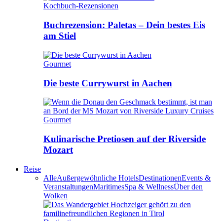
Kochbuch-Rezensionen
Buchrezension: Paletas – Dein bestes Eis
am Stiel
Gourmet
Die beste Currywurst in Aachen
Gourmet
Kulinarische Pretiosen auf der Riverside
Mozart
Reise
Alle
Außergewöhnliche Hotels
Destinationen
Events &
Veranstaltungen
Maritimes
Spa & Wellness
Über den
Wolken