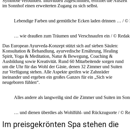
Symbiose verbunden. Individuell zugeschnitten, eröffnet die Auszeit
im Sonnhof einen erweiterten Zugang zu sich selbst.
Lebendige Farben und gemütliche Ecken laden drinnen … / ©
… wie draußen zum Träumen und Verschnaufen ein / © Redakt
Das European Ayurveda-Konzept stützt sich auf sieben Säulen:
Konsultation & Behandlung, ayurvedische Ernährung, Healing
Spirit, Yoga & Meditation, Natur & Bewegung, Coaching &
Ausbildung sowie Kreativität. Rund 60 Mitarbeitende sorgen rund
um die Uhr für das Wohl der Gäste, denen 32 Zimmer und Suiten
zur Verfügung stehen. Alle Aspekte greifen wie Zahnräder
ineinander und ergeben ein großes Ganzes für ein „Sich wie
neugeboren fühlen“.
Alles andere als langweilig sind die Zimmer und Suiten im S
… und dienen überdies als Wohlfühl- und Rückzugsorte / © R
Im preisgekrönten Spa stehen die