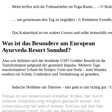
Meist treffen sich die Frühaufsteher im Yoga-Raum … / © Red
… um gemeinsam den Tag zu begrüßen / © Redaktion FrontRo
Das Kakaoritual ist ein wahrer Genuss und sollte keinesfalls 
Was ist das Besondere am European
Ayurveda Resort Sonnhof?
Also wie definiert sich der berühmte USP? Größter Benefit ist die
Transformation aufgrund der gesetzten Impulse. Mehrere Tage
transformativer Urlaub für Körper, Geist und Seele – kein Wunder,
sondern ein Schritt, Umdenken und Veränderung zu gestalten.
Indische Heillehre am Thiersee – hier geht es mir richtig gut 
Dieses ist ein redaktionell erstellter Artikel, der durch
externe Unterstützung möglich gemacht wurde. Die
Unterstützung hat jedoch keinen Einfluss auf den hier
abgebildeten Inhalt. Es gilt der Redaktionskodex.