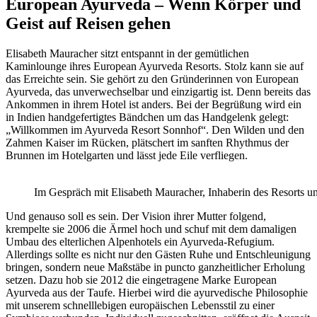
European Ayurveda – Wenn Körper und
Geist auf Reisen gehen
Elisabeth Mauracher sitzt entspannt in der gemütlichen
Kaminlounge ihres European Ayurveda Resorts. Stolz kann sie auf
das Erreichte sein. Sie gehört zu den Gründerinnen von European
Ayurveda, das unverwechselbar und einzigartig ist. Denn bereits das
Ankommen in ihrem Hotel ist anders. Bei der Begrüßung wird ein
in Indien handgefertigtes Bändchen um das Handgelenk gelegt:
„Willkommen im Ayurveda Resort Sonnhof“. Den Wilden und den
Zahmen Kaiser im Rücken, plätschert im sanften Rhythmus der
Brunnen im Hotelgarten und lässt jede Eile verfliegen.
Im Gespräch mit Elisabeth Mauracher, Inhaberin des Resorts
Und genauso soll es sein. Der Vision ihrer Mutter folgend,
krempelte sie 2006 die Ärmel hoch und schuf mit dem damaligen
Umbau des elterlichen Alpenhotels ein Ayurveda-Refugium.
Allerdings sollte es nicht nur den Gästen Ruhe und Entschleunigung
bringen, sondern neue Maßstäbe in puncto ganzheitlicher Erholung
setzen. Dazu hob sie 2012 die eingetragene Marke European
Ayurveda aus der Taufe. Hierbei wird die ayurvedische Philosophie
mit unserem schnelllebigen europäischen Lebensstil zu einer