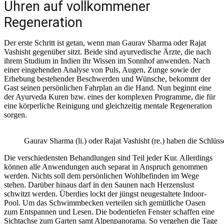
Uhren auf vollkommener
Regeneration
Der erste Schritt ist getan, wenn man Gaurav Sharma oder Rajat
Vashisht gegenüber sitzt. Beide sind ayurvedische Ärzte, die nach
ihrem Studium in Indien ihr Wissen im Sonnhof anwenden. Nach
einer eingehenden Analyse von Puls, Augen, Zunge sowie der
Erhebung bestehender Beschwerden und Wünsche, bekommt der
Gast seinen persönlichen Fahrplan an die Hand. Nun beginnt eine
der Ayurveda Kuren bzw. eines der komplexen Programme, die für
eine körperliche Reinigung und gleichzeitig mentale Regeneration
sorgen.
Gaurav Sharma (li.) oder Rajat Vashisht (re.) haben die Schlü
Die verschiedensten Behandlungen sind Teil jeder Kur. Allerdings
können alle Anwendungen auch separat in Anspruch genommen
werden. Nichts soll dem persönlichen Wohlbefinden im Wege
stehen. Darüber hinaus darf in den Saunen nach Herzenslust
schwitzt werden. Überdies lockt der jüngst neugestaltete Indoor-
Pool. Um das Schwimmbecken verteilen sich gemütliche Oasen
zum Entspannen und Lesen. Die bodentiefen Fenster schaffen eine
Sichtachse zum Garten samt Alpenpanorama. So vergehen die Tage