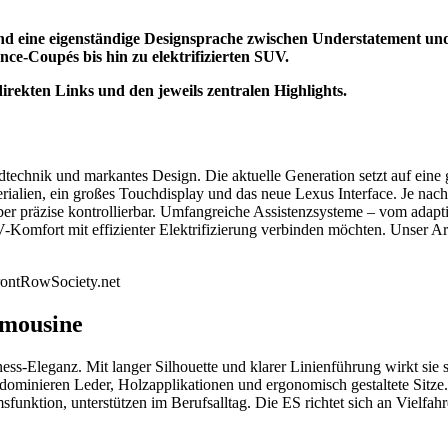
und eine eigenständige Designsprache zwischen Understatement u
ance-Coupés bis hin zu elektrifizierten SUV.
irekten Links und den jeweils zentralen Highlights.
echnik und markantes Design. Die aktuelle Generation setzt auf eine g
alien, ein großes Touchdisplay und das neue Lexus Interface. Je nach
 aber präzise kontrollierbar. Umfangreiche Assistenzsysteme – vom ada
-Komfort mit effizienter Elektrifizierung verbinden möchten. Unser Ar
rontRowSociety.net
imousine
ss-Eleganz. Mit langer Silhouette und klarer Linienführung wirkt sie s
dominieren Leder, Holzapplikationen und ergonomisch gestaltete Sitze. 
funktion, unterstützen im Berufsalltag. Die ES richtet sich an Vielfahr