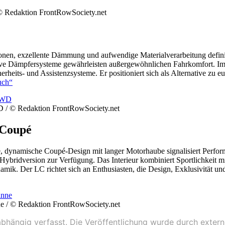
 © Redaktion FrontRowSociety.net
onen, exzellente Dämmung und aufwendige Materialverarbeitung defin
ptive Dämpfersysteme gewährleisten außergewöhnlichen Fahrkomfort. Im
herheits- und Assistenzsysteme. Er positioniert sich als Alternative 
uch“
 / © Redaktion FrontRowSociety.net
-Coupé
, dynamische Coupé-Design mit langer Motorhaube signalisiert Perform
 Hybridversion zur Verfügung. Das Interieur kombiniert Sportlichkeit m
. Der LC richtet sich an Enthusiasten, die Design, Exklusivität und 
nne / © Redaktion FrontRowSociety.net
unabhängig verfasst. Die Veröffentlichung wurde durch exter