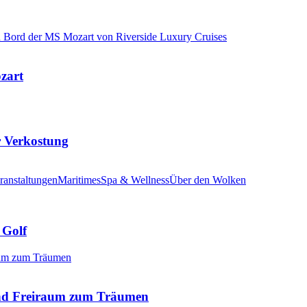
ozart
r Verkostung
ranstaltungen
Maritimes
Spa & Wellness
Über den Wolken
 Golf
nd Freiraum zum Träumen