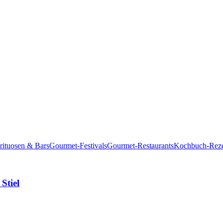
rituosen & Bars
Gourmet-Festivals
Gourmet-Restaurants
Kochbuch-Reze
Stiel