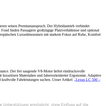
ieren seinen Premiumanspruch. Der Hybridantrieb verbindet
 Fond finden Passagiere großzügige Platzverhältnisse und optional
zu europäischen Luxuslimousinen mit starkem Fokus auf Ruhe, Komfort
ance. Der frei saugende V8-Motor liefert eindrucksvolle
it luxuriösen Materialien und fahrerorientierter Ergonomie. Adaptive
kraftvolle Fahrleistungen suchen. Unser Artikel:
„Lexus LC 500 –
ne Unterstützung ermöglicht, ohne Einfluss auf die