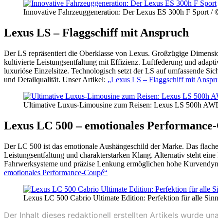
Innovative Fahrzeuggeneration: Der Lexus ES 300h F Sport /
Lexus LS – Flaggschiff mit Anspruch
Der LS repräsentiert die Oberklasse von Lexus. Großzügige Dimensi
kultivierte Leistungsentfaltung mit Effizienz. Luftfederung und ada
luxuriöse Einzelsitze. Technologisch setzt der LS auf umfassende Sic
und Detailqualität. Unser Artikel:
„Lexus LS – Flaggschiff mit Anspr
Ultimative Luxus-Limousine zum Reisen: Lexus LS 500h AWD
Lexus LC 500 – emotionales Performance
Der LC 500 ist das emotionale Aushängeschild der Marke. Das flache
Leistungsentfaltung und charakterstarken Klang. Alternativ steht eine
Fahrwerksysteme und präzise Lenkung ermöglichen hohe Kurvendynamik
emotionales Performance-Coupé“
Lexus LC 500 Cabrio Ultimate Edition: Perfektion für alle Si
Der Inhalt dieses redaktionell erstellten Artikels wurde 