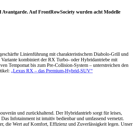
nd Avantgarde. Auf FrontRowSociety wurden acht Modelle
eschärfte Linienführung mit charakteristischem Diabolo-Grill und
 Variante kombiniert der RX Turbo- oder Hybridantriebe mit
ptiven Tempomat bis zum Pre-Collision-System – unterstreichen den
tikel:
„Lexus RX – das Premium-Hybrid-SUV“
ouverän und zurückhaltend. Der Hybridantrieb sorgt für leises,
Das Infotainment ist intuitiv bedienbar und umfassend vernetzt.
er, die Wert auf Komfort, Effizienz und Zuverlässigkeit legen. Unser