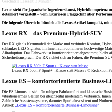
Geschätzte Lesezeit:
3
Minuten
Lexus steht für japanische Ingenieurskunst, Hybridkompetenz 
detailliert vorgestellt – vom luxuriösen Flaggschiff über Perform
Die folgende Übersicht bündelt alle Lexus-Artikel kompakt, mit d
Lexus RX – das Premium-Hybrid-SUV
Der RX gilt als Kernmodell der Marke und verbindet Komfort, Hybridt
schlanker LED-Signatur. Im Innenraum dominieren hochwertige Materi
Allradoption. Das Fahrwerk ist komfortorientiert abgestimmt, bleibt
Sicherheitsanspruch. Der RX richtet sich an Fahrer, die Premium-SUV
Lexus RX 500h F Sport+ : Klasse statt Masse / © Redaktion F
Lexus ES – komfortorientierte Business-L
Die ES Limousine steht für ruhigen Fahrkomfort und klassische Busine
vibrationsarmes Gleiten bei gleichzeitig moderatem Verbrauch. Innen 
Zahlreiche Assistenzsysteme, darunter Spurhalteassistent und Notbrems
Artikel:
„Lexus ES – komfortorientierte Business-Limousine“