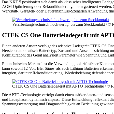
Das NXT 5 positioniert sich damit als klassisches intelligentes Lad
AGM-Optimierung oder Rekonditionierung intern gesteuert werden. Sein
Werkstatt-, Garagen- oder Daueranschluss-Szenarien Anwendung fin
Verarbeitungstechnisch hochwertig, bis zum Steckkontakt / ©
CTEK CS One Batterieladegerät mit APT
Einen anderen Ansatz verfolgt das adaptive Ladegerät CTEK CS One 
Hersteller automatisch Batterietyp, Zustand und Anschlussrichtung 
Konfiguration; das Gerät analysiert Parameter wie Spannung und Lade
Ein technisches Merkmal ist die Verwendung polaritätsfreier Klemmen
kann sowohl 12-Volt-Blei-Säure- als auch Lithium-Batterien erkenn
integriert, darunter Rekonditionierung, Wiederbelebung tiefentladene
CTEK CS One Batterieladegerät mit APTO Technologie / © R
Die APTO-Technologie verfolgt damit einen stärker daten- und sensorg
und Ladephasen dynamisch anpasst. Diese Entwicklung reflektiert die
Spannungsversorgung und Diagnosefähigkeit an Bedeutung gewinne