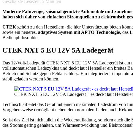
Geschätzte Lesezeit:
5
Minuten
Moderne Fahrzeuge, saisonal genutzte Automobile und zunehmend
haben sich daher von einfachen Stromquellen zu elektronisch ges
CTEK
gehört zu den Herstellern, die hier Unterstützung bieten kön
sowie ein neueres,
adaptives System mit APTO-Technologie
, das 
Bedienphilosophie.
CTEK NXT 5 EU 12V 5A Ladegerät
Das 12-Volt-Ladegerät CTEK NXT 5 EU 12V 5A Ladegerät ist ein mikr
vollautomatischen Ladezyklus und deckt laut Hersteller ein breites B
Betrieb und Schutz gegen Fehlanschluss. Ein integrierter Temperat
stabil geladen werden können.
CTEK NXT 5 EU 12V 5A Ladegerät – es deckt laut Hersteller e
Technisch arbeitet das Gerät mit einem maximalen Ladestrom von fünf
Vorgehensweise ermöglicht neben dem normalen Laden auch Rekonditi
So ist das Ziel ist nicht allein die Wiederaufladung, sondern auch di
des Stroms gering gehalten, um Wärmeentwicklung und Elektrodenalt