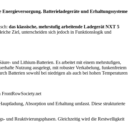
e Energieversorgung. Batterieladegeräte und Erhaltungssysteme
isch:
das klassische, mehrstufig arbeitende Ladegerät NXT 5
eiche Ziel, unterscheiden sich jedoch in Funktionslogik und
re- und Lithium-Batterien. Es arbeitet mit einem mehrstufigen,
auerhafte Nutzung ausgelegt, mit robuster Verkabelung, funkenfreiem
ch Batterien sowohl bei niedrigen als auch bei hohen Temperaturen
n FrontRowSociety.net
Hauptladung, Absorption und Erhaltung umfasst. Diese strukturierte
ungs- und Reaktivierungsphasen. Gleichzeitig wird die Restwelligkeit