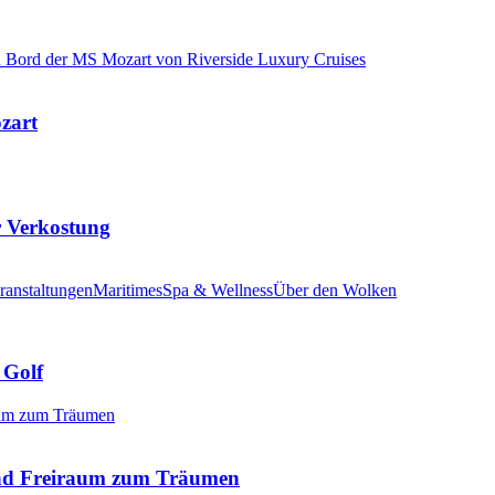
ozart
r Verkostung
ranstaltungen
Maritimes
Spa & Wellness
Über den Wolken
 Golf
nd Freiraum zum Träumen