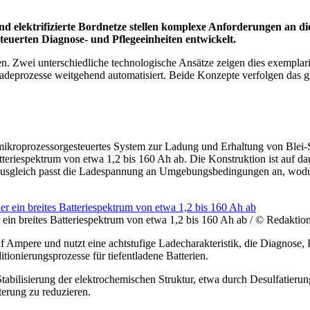
 elektrifizierte Bordnetze stellen komplexe Anforderungen an di
teuerten Diagnose- und Pflegeeinheiten entwickelt.
nen. Zwei unterschiedliche technologische Ansätze zeigen dies exemplar
Ladeprozesse weitgehend automatisiert. Beide Konzepte verfolgen das gl
oprozessorgesteuertes System zur Ladung und Erhaltung von Blei-Säu
atteriespektrum von etwa 1,2 bis 160 Ah ab. Die Konstruktion ist auf d
urausgleich passt die Ladespannung an Umgebungsbedingungen an, wodur
in breites Batteriespektrum von etwa 1,2 bis 160 Ah ab / © Redaktio
 Ampere und nutzt eine achtstufige Ladecharakteristik, die Diagnose, 
onierungsprozesse für tiefentladene Batterien.
e Stabilisierung der elektrochemischen Struktur, etwa durch Desulfatier
erung zu reduzieren.