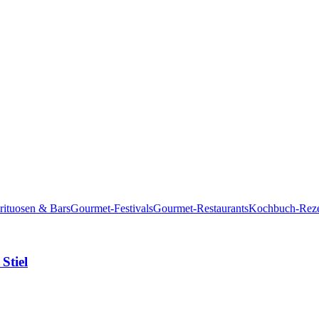
rituosen & Bars
Gourmet-Festivals
Gourmet-Restaurants
Kochbuch-Reze
Stiel