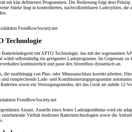
egerät mit klar definierten Programmen. Die Bedienung folgt dem Prinz
e Stärke liegt in kontrollierten, nachvollziehbaren Ladezyklen, die a
den.
 Redaktion FrontRowSociety.net
O Technologie
Batterieladegerät mit APTO Technologie, das mit der sogenannten APTO
und wählt selbstständig ein geeignetes Ladeprogramm. Im Gegensatz zu
verhalten kontinuierlich und passt den Stromfluss dynamisch an.
, die unabhängig von Plus- oder Minusanschluss korrekt arbeiten. Dies
en und entsprechende Lade- und Konditionierungsprogramme automatisc
r Batterien sowie ein Versorgungsmodus, der das Gerät als stabile 12-V
edaktion FrontRowSociety.net
estützten Ansatz. Anstelle eines festen Ladealgorithmus wird ein adapti
 zunehmende Vielfalt moderner Batterietechnologien sowie die Anforde
n.