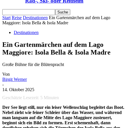
Rad-, Ski- oder Reithelm
Start
Reise
Destinationen
Ein Gartenmärchen auf dem Lago
Maggiore: Isola Bella & Isola Madre
Destinationen
Ein Gartenmärchen auf dem Lago
Maggiore: Isola Bella & Isola Madre
Große Bühne für die Blütenpracht
Von
Birgit Werner
-
14. Oktober 2025
Geschätzte Lesezeit:
5
Minuten
Der See liegt still, nur ein leiser Wellenschlag begleitet das Boot.
Nebel zieht wie feiner Schleier über das Wasser, und während
man langsam auf die Mitte des Lago Maggiore zusteuert,
beginnt sich ein Bild zu formen. Erst schemenhaft, dann
deutlicher erheben sich die Türmchen der Isola Bella aus der