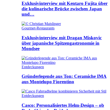
Exklusivinterview mit Kentaro Fujita über
die kulinarische Brücke zwischen Japan
und…
Gourmet-Restaurants
Exklusivinterview mit Dragan Miskovic
über japanische Spitzengastronomie in
Mondsee
Entdeckungen
Gründerlegende aus Ton: Ceramiche IMA
aus Montelupo Fiorentino
Entdeckungen
Casco: Personalisiertes Helm-Design – ob