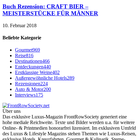
Buch Rezension: CRAFT BIER –
MEISTERSTÜCKE FÜR MÄNNER
10. Februar 2018
Beliebte Kategorie
Gourmet
969
Reise
816
Destinationen
466
Entdeckungen
440
Erstklassige Weine
402
Außergewöhnliche Hotels
289
Rezensionen
224
Auto & Motor
200
Interviews
175
Über uns
Das exklusive Luxus-Magazin FrontRowSociety generiert eine
hohe mediale Reichweite. Texte und Bilder werden u.a. für weitere
Online- & Printmedien honorarfrei lizensiert. Im exklusiven Umfeld
des Luxus & Lifestyle Magazins stehen Themen wie Luxus-Reisen,
exklusive Hotels, Kreuzfahrten, Gourmet & Kulinarik, Sterne-