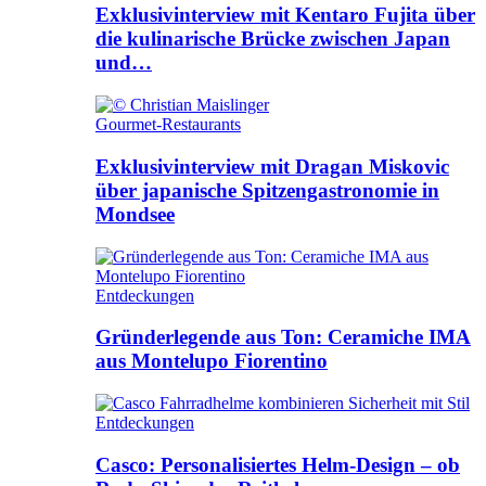
Exklusivinterview mit Kentaro Fujita über
die kulinarische Brücke zwischen Japan
und…
Gourmet-Restaurants
Exklusivinterview mit Dragan Miskovic
über japanische Spitzengastronomie in
Mondsee
Entdeckungen
Gründerlegende aus Ton: Ceramiche IMA
aus Montelupo Fiorentino
Entdeckungen
Casco: Personalisiertes Helm-Design – ob