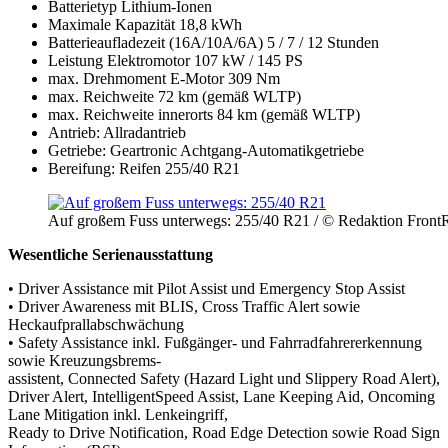
Batterietyp Lithium-Ionen
Maximale Kapazität 18,8 kWh
Batterieaufladezeit (16A/10A/6A) 5 / 7 / 12 Stunden
Leistung Elektromotor 107 kW / 145 PS
max. Drehmoment E-Motor 309 Nm
max. Reichweite 72 km (gemäß WLTP)
max. Reichweite innerorts 84 km (gemäß WLTP)
Antrieb: Allradantrieb
Getriebe: Geartronic Achtgang-Automatikgetriebe
Bereifung: Reifen 255/40 R21
Auf großem Fuss unterwegs: 255/40 R21 / © Redaktion Front
Wesentliche Serienausstattung
• Driver Assistance mit Pilot Assist und Emergency Stop Assist
• Driver Awareness mit BLIS, Cross Traffic Alert sowie
Heckaufprallabschwächung
• Safety Assistance inkl. Fußgänger- und Fahrradfahrererkennung
sowie Kreuzungsbrems-
assistent, Connected Safety (Hazard Light und Slippery Road Alert),
Driver Alert, IntelligentSpeed Assist, Lane Keeping Aid, Oncoming
Lane Mitigation inkl. Lenkeingriff,
Ready to Drive Notification, Road Edge Detection sowie Road Sign