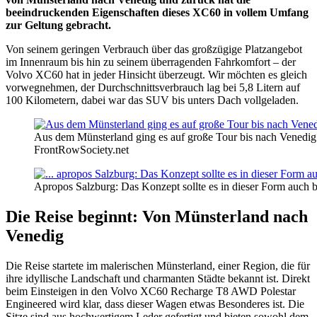
beeindruckenden Eigenschaften dieses XC60 in vollem Umfang
zur Geltung gebracht.
Von seinem geringen Verbrauch über das großzügige Platzangebot
im Innenraum bis hin zu seinem überragenden Fahrkomfort – der
Volvo XC60 hat in jeder Hinsicht überzeugt. Wir möchten es gleich
vorwegnehmen, der Durchschnittsverbrauch lag bei 5,8 Litern auf
100 Kilometern, dabei war das SUV bis unters Dach vollgeladen.
Aus dem Münsterland ging es auf große Tour bis nach Venedig –
FrontRowSociety.net
Apropos Salzburg: Das Konzept sollte es in dieser Form auch
Die Reise beginnt: Von Münsterland nach
Venedig
Die Reise startete im malerischen Münsterland, einer Region, die für
ihre idyllische Landschaft und charmanten Städte bekannt ist. Direkt
beim Einsteigen in den Volvo XC60 Recharge T8 AWD Polestar
Engineered wird klar, dass dieser Wagen etwas Besonderes ist. Die
Sitze sind aus hochwertigem Leder gefertigt und bieten sowohl dem