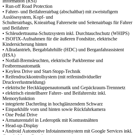
Information (RSI)
• Run-off Road Protection
• Fahrer- und Beifahrerairbag (abschaltbar) mit zweistufigem
Auslösesystem, Kopf- und
Schulterairbags, Knieairbag Fahrerseite und Seitenairbags für Fahrer
und Beifahrer
• Schleudertrauma-Schutzsystem inkl. Durchtauchschutz (WHIPS)
• ISOFIX-Aufnahmen für die äußeren Fondsitze, elektrische
Kindersicherung hinten
• Allradantrieb, Bergabfahrhilfe (HDC) und Berganfahrassistent
(HSA)
• Notfall-Bremsleuchten, elektrische Parkbremse und
Festbremsautomatik
• Keyless Drive und Start-Stopp-Technik
• Reifendruckkontrollsystem (mit reifenindividueller
Druckverlustmeldung)
• elektrische Heckklappenautomatik und Gepäckraum-Trennnetz
• elektrisch einstellbarer Fahrer- und Beifahrersitz inkl.
Memoryfunktion
• integrierte Dachreling in hochglänzendem Schwarz
• Einparkhilfe vorn und hinten sowie Rückfahrkamera
• One Pedal Drive
• Armaturentafel in Lederoptik mit Kontrastnähten
• Head-up-Display
• Android Automotive Infotainmentsystem mit Google Services inkl.