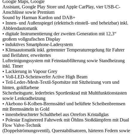
Google Maps, Google
Assistant, Google Play Store und Apple CarPlay, vier USB-C-
Anschlüsse sowie Premium
Sound by Harman Kardon und DAB+
• Innen- und Außenspiegel (elektrisch einstell- und beheizbar) inkl.
Abblendautomatik
• digitale Instrumentierung der zweiten Generation mit 12,3“
großem vollgrafischen Display
• induktives Smartphone-Ladesystem
• Klimaautomatik inkl. getrennter Temperaturregelung für Fahrer
und Beifahrer, erweitertes
Luftreinigungssystem mit Feinstaubfilterung sowie Standheizung
inkl. Timer
• Lackierung in Vapour Grey
• Voll-LED-Scheinwerfer Active High Beam
• Teil-Leder-/Mesh-Textil-Sportsitze mit Sitzheizung vorn und
hinten, goldfarbene
Sicherheitsgurte, lederfreies Sportlenkrad mit Multifunktionstasten
sowie Lenkradheizung
• Akebono 6-Kolben-Bremssättel und belüftete Scheibenbremsen
mit Bremssätteln in Gold
• innenbeleuchteter Schalthebel aus Orrefors Kristallglas
• Polestar Engineered Fahrwerk mit Öhlins Stoßdämpfern mit Dual
Flow Valve-Technik
(Doppelströmungsventil), Querstabilisatoren, härteren Federn sowie