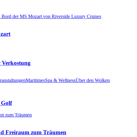
ozart
r Verkostung
ranstaltungen
Maritimes
Spa & Wellness
Über den Wolken
 Golf
nd Freiraum zum Träumen