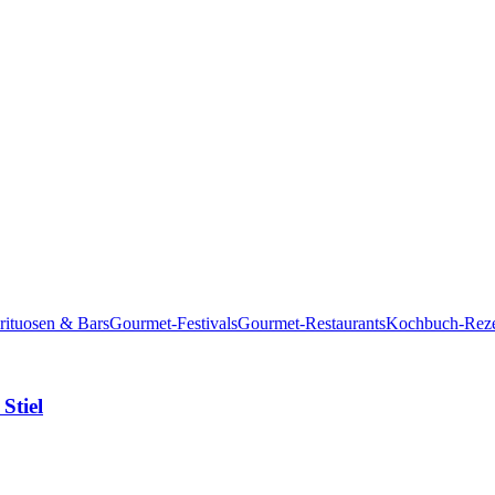
rituosen & Bars
Gourmet-Festivals
Gourmet-Restaurants
Kochbuch-Reze
Stiel