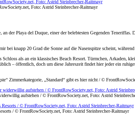
RowSociety.net, Foto: Astrid Steinbrecher-Raitmayr
 an der Playa del Duque, einer der belebtesten Gegenden Teneriffas. D
n mir bei knapp 20 Grad die Sonne auf die Nasenspitze scheint, während
es Schloss als an ein klassisches Beach Resort. Türmchen, Arkaden, kl
blich – öffentlich, doch um diese Jahreszeit findet hier jeder ein ruh
rigste“ Zimmerkategorie, „Standard“ gibt es hier nicht / © FrontRowSoci
derwillig aufstehen / © FrontRowSociety.net, Foto: Astrid Steinbrech
orts / © FrontRowSociety.net, Foto: Astrid Steinbrecher-Raitmayr