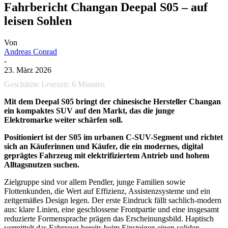
Fahrbericht Changan Deepal S05 – auf
leisen Sohlen
Von
Andreas Conrad
-
23. März 2026
Geschätzte Lesezeit:
6
Minuten
Mit dem Deepal S05 bringt der chinesische Hersteller Changan
ein kompaktes SUV auf den Markt, das die junge
Elektromarke weiter schärfen soll.
Positioniert ist der S05 im urbanen C-SUV-Segment und richtet
sich an Käuferinnen und Käufer, die ein modernes, digital
geprägtes Fahrzeug mit elektrifiziertem Antrieb und hohem
Alltagsnutzen suchen.
Zielgruppe sind vor allem Pendler, junge Familien sowie
Flottenkunden, die Wert auf Effizienz, Assistenzsysteme und ein
zeitgemäßes Design legen. Der erste Eindruck fällt sachlich-modern
aus: klare Linien, eine geschlossene Frontpartie und eine insgesamt
reduzierte Formensprache prägen das Erscheinungsbild. Haptisch
vermittelt das Fahrzeug bereits beim Einsteigen einen soliden