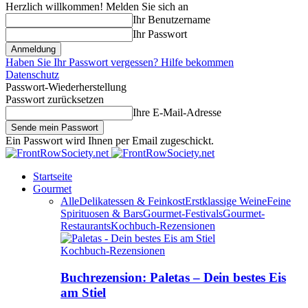
Herzlich willkommen! Melden Sie sich an
Ihr Benutzername
Ihr Passwort
Haben Sie Ihr Passwort vergessen? Hilfe bekommen
Datenschutz
Passwort-Wiederherstellung
Passwort zurücksetzen
Ihre E-Mail-Adresse
Ein Passwort wird Ihnen per Email zugeschickt.
Startseite
Gourmet
Alle
Delikatessen & Feinkost
Erstklassige Weine
Feine
Spirituosen & Bars
Gourmet-Festivals
Gourmet-
Restaurants
Kochbuch-Rezensionen
Kochbuch-Rezensionen
Buchrezension: Paletas – Dein bestes Eis
am Stiel