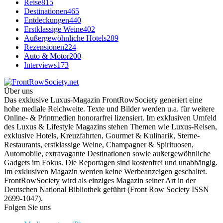
Reise
815
Destinationen
465
Entdeckungen
440
Erstklassige Weine
402
Außergewöhnliche Hotels
289
Rezensionen
224
Auto & Motor
200
Interviews
173
Über uns
Das exklusive Luxus-Magazin FrontRowSociety generiert eine
hohe mediale Reichweite. Texte und Bilder werden u.a. für weitere
Online- & Printmedien honorarfrei lizensiert. Im exklusiven Umfeld
des Luxus & Lifestyle Magazins stehen Themen wie Luxus-Reisen,
exklusive Hotels, Kreuzfahrten, Gourmet & Kulinarik, Sterne-
Restaurants, erstklassige Weine, Champagner & Spirituosen,
Automobile, extravagante Destinationen sowie außergewöhnliche
Gadgets im Fokus. Die Reportagen sind kostenfrei und unabhängig.
Im exklusiven Magazin werden keine Werbeanzeigen geschaltet.
FrontRowSociety wird als einziges Magazin seiner Art in der
Deutschen National Bibliothek geführt (Front Row Society ISSN
2699-1047).
Folgen Sie uns