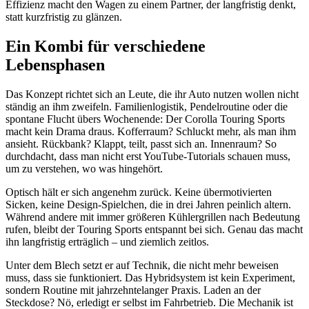
Effizienz macht den Wagen zu einem Partner, der langfristig denkt,
statt kurzfristig zu glänzen.
Ein Kombi für verschiedene
Lebensphasen
Das Konzept richtet sich an Leute, die ihr Auto nutzen wollen nicht
ständig an ihm zweifeln. Familienlogistik, Pendelroutine oder die
spontane Flucht übers Wochenende: Der Corolla Touring Sports
macht kein Drama draus. Kofferraum? Schluckt mehr, als man ihm
ansieht. Rückbank? Klappt, teilt, passt sich an. Innenraum? So
durchdacht, dass man nicht erst YouTube-Tutorials schauen muss,
um zu verstehen, wo was hingehört.
Optisch hält er sich angenehm zurück. Keine übermotivierten
Sicken, keine Design-Spielchen, die in drei Jahren peinlich altern.
Während andere mit immer größeren Kühlergrillen nach Bedeutung
rufen, bleibt der Touring Sports entspannt bei sich. Genau das macht
ihn langfristig erträglich – und ziemlich zeitlos.
Unter dem Blech setzt er auf Technik, die nicht mehr beweisen
muss, dass sie funktioniert. Das Hybridsystem ist kein Experiment,
sondern Routine mit jahrzehntelanger Praxis. Laden an der
Steckdose? Nö, erledigt er selbst im Fahrbetrieb. Die Mechanik ist