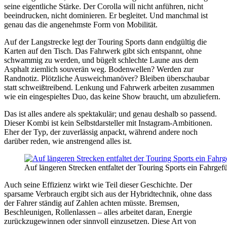
seine eigentliche Stärke. Der Corolla will nicht anführen, nicht
beeindrucken, nicht dominieren. Er begleitet. Und manchmal ist
genau das die angenehmste Form von Mobilität.
Auf der Langstrecke legt der Touring Sports dann endgültig die
Karten auf den Tisch. Das Fahrwerk gibt sich entspannt, ohne
schwammig zu werden, und bügelt schlechte Laune aus dem
Asphalt ziemlich souverän weg. Bodenwellen? Werden zur
Randnotiz. Plötzliche Ausweichmanöver? Bleiben überschaubar
statt schweißtreibend. Lenkung und Fahrwerk arbeiten zusammen
wie ein eingespieltes Duo, das keine Show braucht, um abzuliefern.
Das ist alles andere als spektakulär; und genau deshalb so passend.
Dieser Kombi ist kein Selbstdarsteller mit Instagram-Ambitionen.
Eher der Typ, der zuverlässig anpackt, während andere noch
darüber reden, wie anstrengend alles ist.
Auf längeren Strecken entfaltet der Touring Sports ein Fahrgefü
Auch seine Effizienz wirkt wie Teil dieser Geschichte. Der
sparsame Verbrauch ergibt sich aus der Hybridtechnik, ohne dass
der Fahrer ständig auf Zahlen achten müsste. Bremsen,
Beschleunigen, Rollenlassen – alles arbeitet daran, Energie
zurückzugewinnen oder sinnvoll einzusetzen. Diese Art von