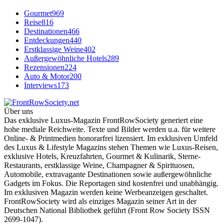
Gourmet
969
Reise
816
Destinationen
466
Entdeckungen
440
Erstklassige Weine
402
Außergewöhnliche Hotels
289
Rezensionen
224
Auto & Motor
200
Interviews
173
Über uns
Das exklusive Luxus-Magazin FrontRowSociety generiert eine
hohe mediale Reichweite. Texte und Bilder werden u.a. für weitere
Online- & Printmedien honorarfrei lizensiert. Im exklusiven Umfeld
des Luxus & Lifestyle Magazins stehen Themen wie Luxus-Reisen,
exklusive Hotels, Kreuzfahrten, Gourmet & Kulinarik, Sterne-
Restaurants, erstklassige Weine, Champagner & Spirituosen,
Automobile, extravagante Destinationen sowie außergewöhnliche
Gadgets im Fokus. Die Reportagen sind kostenfrei und unabhängig.
Im exklusiven Magazin werden keine Werbeanzeigen geschaltet.
FrontRowSociety wird als einziges Magazin seiner Art in der
Deutschen National Bibliothek geführt (Front Row Society ISSN
2699-1047).