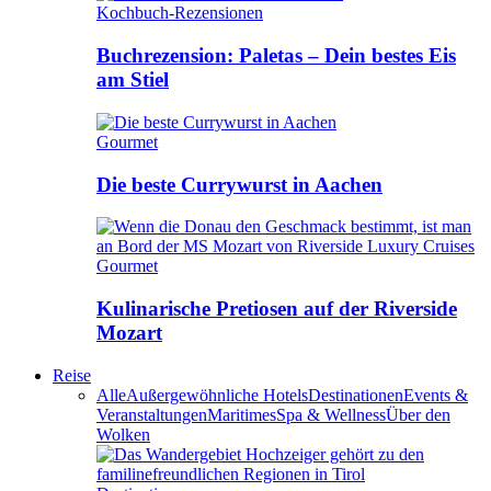
Kochbuch-Rezensionen
Buchrezension: Paletas – Dein bestes Eis
am Stiel
Gourmet
Die beste Currywurst in Aachen
Gourmet
Kulinarische Pretiosen auf der Riverside
Mozart
Reise
Alle
Außergewöhnliche Hotels
Destinationen
Events &
Veranstaltungen
Maritimes
Spa & Wellness
Über den
Wolken