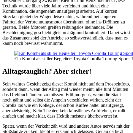
fließender Übergang zwischen Elektro- und Benzinbetrieb. Diese
Technik wurde über viele Jahre verfeinert und bietet eine
Kombination, die angenehm unaufgeregt arbeitet. Auf kurzen
Strecken gleitet der Wagen leise dahin, während bei längeren
Fahrten der Verbrennungsmotor übernimmt, ohne ins Dröhnen zu
geraten. Beide Motoren greifen reibungslos ineinander. Die
Beschleunigung geschieht gleichmäßig und kontrolliert. Dabei wirkt
das Zusammenspiel der Antriebe so selbstverständlich, dass man es
kaum noch bewusst wahrnimmt.
Ein Kombi als stiller Begleiter: Toyota Corolla Touring Sport
Alltagstauglich? Aber sicher!
Sein wahres Gesicht zeigt dieser Kombi nicht auf dem Prospektfoto,
sondern dann, wenn der Alltag mal wieder meint, alle fünf Minuten
das Drehbuch ändern zu müssen. Frühmorgens, wenn die Stadt
noch gähnt und selbst die Ampeln verschlafen wirken, zieht der
Corolla los wie ein Kollege, der schon Kaffee hatte: unaufgeregt,
aber zielstrebig. Kein Theater, kein künstliches Aufdrehen, er rollt
einfach und macht klar, dass Hektik meistens überbewertet ist.
Später, wenn der Verkehr zäh wird und andere Autos nervös mit der
Stoßstange zucken, bleibt er erstaunlich gelassen. Genau da liegt