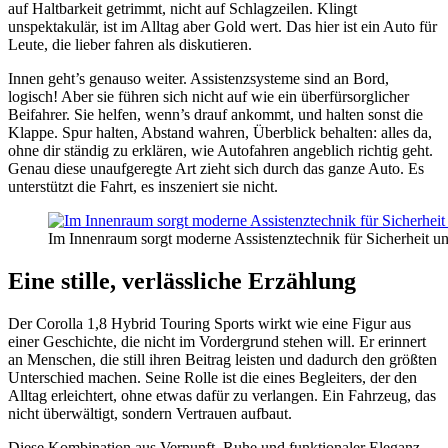
auf Haltbarkeit getrimmt, nicht auf Schlagzeilen. Klingt
unspektakulär, ist im Alltag aber Gold wert. Das hier ist ein Auto für
Leute, die lieber fahren als diskutieren.
Innen geht’s genauso weiter. Assistenzsysteme sind an Bord,
logisch! Aber sie führen sich nicht auf wie ein überfürsorglicher
Beifahrer. Sie helfen, wenn’s drauf ankommt, und halten sonst die
Klappe. Spur halten, Abstand wahren, Überblick behalten: alles da,
ohne dir ständig zu erklären, wie Autofahren angeblich richtig geht.
Genau diese unaufgeregte Art zieht sich durch das ganze Auto. Es
unterstützt die Fahrt, es inszeniert sie nicht.
Im Innenraum sorgt moderne Assistenztechnik für Sicherheit u
Eine stille, verlässliche Erzählung
Der Corolla 1,8 Hybrid Touring Sports wirkt wie eine Figur aus
einer Geschichte, die nicht im Vordergrund stehen will. Er erinnert
an Menschen, die still ihren Beitrag leisten und dadurch den größten
Unterschied machen. Seine Rolle ist die eines Begleiters, der den
Alltag erleichtert, ohne etwas dafür zu verlangen. Ein Fahrzeug, das
nicht überwältigt, sondern Vertrauen aufbaut.
Diese Kombination aus Vernunft, Ruhe und funktionaler Eleganz