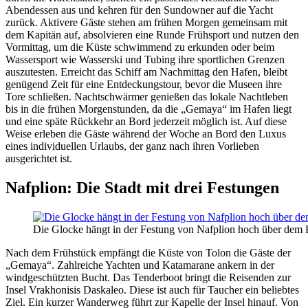
Abendessen aus und kehren für den Sundowner auf die Yacht
zurück. Aktivere Gäste stehen am frühen Morgen gemeinsam mit
dem Kapitän auf, absolvieren eine Runde Frühsport und nutzen den
Vormittag, um die Küste schwimmend zu erkunden oder beim
Wassersport wie Wasserski und Tubing ihre sportlichen Grenzen
auszutesten. Erreicht das Schiff am Nachmittag den Hafen, bleibt
genügend Zeit für eine Entdeckungstour, bevor die Museen ihre
Tore schließen. Nachtschwärmer genießen das lokale Nachtleben
bis in die frühen Morgenstunden, da die „Gemaya“ im Hafen liegt
und eine späte Rückkehr an Bord jederzeit möglich ist. Auf diese
Weise erleben die Gäste während der Woche an Bord den Luxus
eines individuellen Urlaubs, der ganz nach ihren Vorlieben
ausgerichtet ist.
Nafplion: Die Stadt mit drei Festungen
Die Glocke hängt in der Festung von Nafplion hoch über dem 
Nach dem Frühstück empfängt die Küste von Tolon die Gäste der
„Gemaya“. Zahlreiche Yachten und Katamarane ankern in der
windgeschützten Bucht. Das Tenderboot bringt die Reisenden zur
Insel Vrakhonisis Daskaleo. Diese ist auch für Taucher ein beliebtes
Ziel. Ein kurzer Wanderweg führt zur Kapelle der Insel hinauf. Von