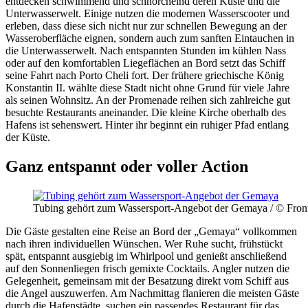
entdecken schwimmend und schnorchelnd deren Küste und die
Unterwasserwelt. Einige nutzen die modernen Wasserscooter und
erleben, dass diese sich nicht nur zur schnellen Bewegung an der
Wasseroberfläche eignen, sondern auch zum sanften Eintauchen in
die Unterwasserwelt. Nach entspannten Stunden im kühlen Nass
oder auf den komfortablen Liegeflächen an Bord setzt das Schiff
seine Fahrt nach Porto Cheli fort. Der frühere griechische König
Konstantin II. wählte diese Stadt nicht ohne Grund für viele Jahre
als seinen Wohnsitz. An der Promenade reihen sich zahlreiche gut
besuchte Restaurants aneinander. Die kleine Kirche oberhalb des
Hafens ist sehenswert. Hinter ihr beginnt ein ruhiger Pfad entlang
der Küste.
Ganz entspannt oder voller Action
Tubing gehört zum Wassersport-Angebot der Gemaya / © Front
Die Gäste gestalten eine Reise an Bord der „Gemaya“ vollkommen
nach ihren individuellen Wünschen. Wer Ruhe sucht, frühstückt
spät, entspannt ausgiebig im Whirlpool und genießt anschließend
auf den Sonnenliegen frisch gemixte Cocktails. Angler nutzen die
Gelegenheit, gemeinsam mit der Besatzung direkt vom Schiff aus
die Angel auszuwerfen. Am Nachmittag flanieren die meisten Gäste
durch die Hafenstädte, suchen ein passendes Restaurant für das