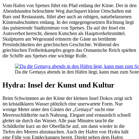
Vom Hafen von Spetses führt ein Pfad entlang der Küste. Der in den
Abendstunden beleuchtete Weg durchquert kleine Ortschaften mit
Bars und Restaurants, führt aber auch an ruhigen, naturbelassenen
Küstenabschnitten entlang. In der entgegengesetzten Richtung liegt
das pulsierende Stadtzentrum von Spetses. Da auf der Insel ein
Autoverbot herrscht, dienen Kutschen als Hauptverkehrsmittel.
Skulpturen am Wegesrand erinnern die Gäste an berühmte
Persönlichkeiten der griechischen Geschichte. Während des
griechischen Freiheitskampfes gegen das Osmanische Reich spielten
die Schiffe aus Spetses eine wichtige Rolle.
Da die Gemaya abends in den Häfen liegt, kann man zum Sonn
Hydra: Insel der Kunst und Kultur
Beim Schwimmen an der Küste der kleinen Insel Dokos zeigt sich
im kristallklaren Wasser plötzlich eine unerwartete Form. Nur
wenige Meter unter den Gästen der „Gemaya“ sucht eine
Meeresschildkröte nach Nahrung. Elegant und erstaunlich schnell
gleitet sie durch das Wasser. Alle paar Minuten taucht die
Schildkröte kurz an der Oberfläche auf, um dann wieder in die
Tiefen des Meeres abzutauchen. Auch der Hafen von Hydra hält
eine Fülle von Entdeckungen bereit. Direkt neben dem Hafen