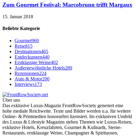
Zum Gourmet Festival: Marcobrunn trifft Margaux
15. Januar 2018
Beliebte Kategorie
Gourmet
969
Reise
815
Destinationen
465
Entdeckungen
440
Erstklassige Weine
402
Außergewöhnliche Hotels
289
Rezensionen
224
Auto & Motor
200
Interviews
173
Über uns
Das exklusive Luxus-Magazin FrontRowSociety generiert eine
hohe mediale Reichweite. Texte und Bilder werden u.a. für weitere
Online- & Printmedien honorarfrei lizensiert. Im exklusiven Umfeld
des Luxus & Lifestyle Magazins stehen Themen wie Luxus-Reisen,
exklusive Hotels, Kreuzfahrten, Gourmet & Kulinarik, Sterne-
Restaurants, erstklassige Weine, Champagner & Spirituosen,