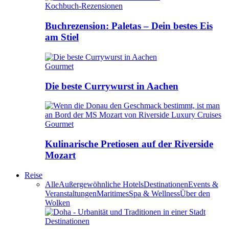
Kochbuch-Rezensionen
Buchrezension: Paletas – Dein bestes Eis
am Stiel
Gourmet
Die beste Currywurst in Aachen
Gourmet
Kulinarische Pretiosen auf der Riverside
Mozart
Reise
Alle
Außergewöhnliche Hotels
Destinationen
Events &
Veranstaltungen
Maritimes
Spa & Wellness
Über den
Wolken
Destinationen