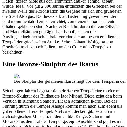
Hafen, dessen Mole aus den Trümmern antiker Tempel gebaut
wurde, ideal. Vor gut 2.500 Jahren entdeckten die Griechen bei der
zweiten Welle der Kolonisation die Gegend für sich und gründeten
die Stadt Akragas. Da diese stark an Bedeutung gewann wurden
bald monumentale Tempel errichtet, von denen einige bis heute
erhalten geblieben sind. Nach der Busfahrt durch die von Oliven-
und Mandelbäumen geprägte Landschaft, stehen die
Ausflugsteilnehmer schon bald vor eine der am besten erhaltenen
Tempel der griechischen Antike. Schon Johann Wolfgang von
Goethe kam einst nach Italien, um den Concordia-Tempel zu
besichtigen.
Eine Bronze-Skulptur des Ikarus
Die Skulptur des gefallenen Ikarus liegt vor dem Tempel in de
Seit einigen Jahren liegt vor dem dorischen Tempel eine moderne
Bronze-Skulptur des Bildhauers Igor Mitoraj. Diese zeigt den beim
Versuch in Richtung Sonne zu fliegen gefallenen Ikarus. Bei der
Führung durch die Tempel-Anlage kommt man auch zum ebenfalls
gut erhaltenen Hera-Tempel. Viel zu entdecken gibt es auch im
archäologischen Museum, in dem antike Krüge, Statuen und
Mosaike aus dem Tal der Tempel gezeigt. Anschließend geht es mit
dem Bus zurück zum Hafen, das sich gegen 14:00 Uhr auf den Weg