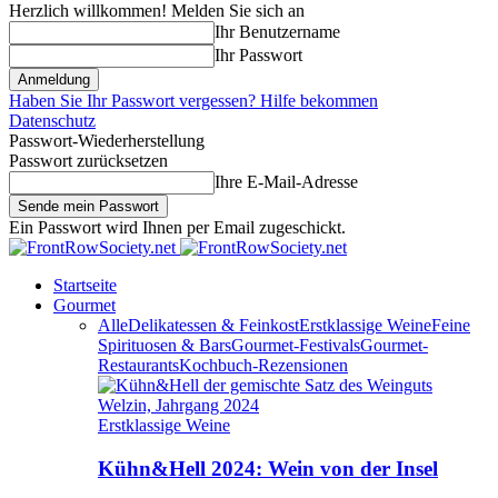
Herzlich willkommen! Melden Sie sich an
Ihr Benutzername
Ihr Passwort
Haben Sie Ihr Passwort vergessen? Hilfe bekommen
Datenschutz
Passwort-Wiederherstellung
Passwort zurücksetzen
Ihre E-Mail-Adresse
Ein Passwort wird Ihnen per Email zugeschickt.
Startseite
Gourmet
Alle
Delikatessen & Feinkost
Erstklassige Weine
Feine
Spirituosen & Bars
Gourmet-Festivals
Gourmet-
Restaurants
Kochbuch-Rezensionen
Erstklassige Weine
Kühn&Hell 2024: Wein von der Insel