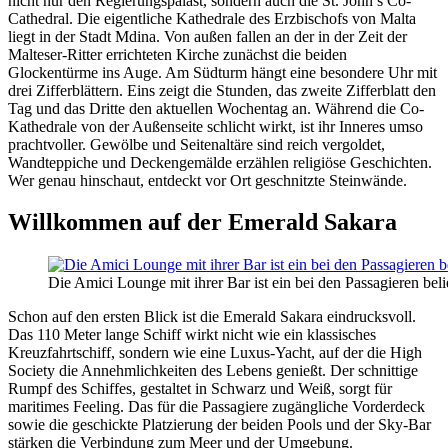
nicht nur den Regierungspalast, sondern auch die St. John’s Co-
Cathedral. Die eigentliche Kathedrale des Erzbischofs von Malta
liegt in der Stadt Mdina. Von außen fallen an der in der Zeit der
Malteser-Ritter errichteten Kirche zunächst die beiden
Glockentürme ins Auge. Am Südturm hängt eine besondere Uhr mit
drei Zifferblättern. Eins zeigt die Stunden, das zweite Zifferblatt den
Tag und das Dritte den aktuellen Wochentag an. Während die Co-
Kathedrale von der Außenseite schlicht wirkt, ist ihr Inneres umso
prachtvoller. Gewölbe und Seitenaltäre sind reich vergoldet,
Wandteppiche und Deckengemälde erzählen religiöse Geschichten.
Wer genau hinschaut, entdeckt vor Ort geschnitzte Steinwände.
Willkommen auf der Emerald Sakara
Die Amici Lounge mit ihrer Bar ist ein bei den Passagieren be
Schon auf den ersten Blick ist die Emerald Sakara eindrucksvoll.
Das 110 Meter lange Schiff wirkt nicht wie ein klassisches
Kreuzfahrtschiff, sondern wie eine Luxus-Yacht, auf der die High
Society die Annehmlichkeiten des Lebens genießt. Der schnittige
Rumpf des Schiffes, gestaltet in Schwarz und Weiß, sorgt für
maritimes Feeling. Das für die Passagiere zugängliche Vorderdeck
sowie die geschickte Platzierung der beiden Pools und der Sky-Bar
stärken die Verbindung zum Meer und der Umgebung.