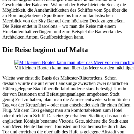
Geschichte der Balearen. Während der Reise bietet ein Seetag die
Möglichkeit, die Annehmlichkeiten des Schiffes vom Spa über die
an Bord angebotenen Sportkurse bis hin zum fantastischen
Meerblick von der Sky Bar auf dem höchsten Deck zu genießen.
Die Reise endet in Barcelona – wo man die Reise mit einem
Hotelaufenthalt verlängern und zum Beispiel die Bauwerke des
Architekten Antoni Gaudíbesichtigen kann.
Die Reise beginnt auf Malta
Mit kleinen Booten kann man über das Meer vor den mächtigen
Valetta war einst die Basis des Maltester-Ritterordens. Schon
deshalb wurde die auf einer Landzunge zwischen zwei natürlichen
Häfen gelegene Stadt über die Jahrhunderte stark befestigt. Um in
der von Bastionen und Befestigungsanlagen umgebenen Stadt
genug Zeit zu haben, plant man die Anreise entweder schon für den
Tag vor der Kreuzfahrt – oder man entscheidet sich für einen frühen
Flug. Mit dem Taxi gelangt man am komfortabelsten zum Hotel
oder direkt zum Schiff. Das einzige erhaltene Stadttor, das nach der
englischen Königin benannte Victoria Gate, sicherte die Stadt einst
zum Meer. Heute flanieren Touristen und Einheimische durch das
Tor und erreichen die oberhalb des Hafens gelegene Altstadt von