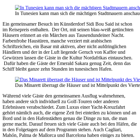
In Tunesien kann man sich die mächtigen Stadtmauern anscha
Ein gemeinsamer Besuch im Künstlerdorf Sidi Bou Said ist schon
im Reisepreis enthalten. Der Ort, mit seinen blau-weiß getünchten
Häusern erinnert an ein Märchen aus Tausendundeiner Nacht.
Farbenfrohe Haustüren, manche verziert mit arabischen
Schriftzeichen, ein Basar mit aktiven, aber nicht aufdringlichen
Händlern und der in der Luft liegende Geruch von Kaffee und
Gewürzen lassen die Gäste in die Kultur Nordafrikas eintauschen.
Dafür haben die Gäste der Emerald Sakara genug Zeit, denn das
Schiff bleibt ganze zehn Stunden im tunesischen Hafen.
Das Minarett überragt die Häuser und ist Mittelpunkt des Viert
Während viele Gäste den gemeinsamen Ausflug wahrnehmen,
haben andere sich individuell zu Golf-Touren oder anderen
Erlebnissen verabschiedet. Zum Luxus einer Yacht-Kreuzfahrt
gehört nämlich auch, die eigene Zeit frei einteilen zu können und an
Bord und in den Hafenstädten genau die Dinge zu tun, die man
gerne macht. Darauf freuen sich viele Gäste auch bei den Häfen, die
in den Folgetagen auf dem Programm stehen. Auch Cagliari,
Mahón, Palma de Mallorca und Barcelona haben einiges zu bieten.