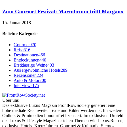
Zum Gourmet Festival: Marcobrunn trifft Margaux
15. Januar 2018
Beliebte Kategorie
Gourmet
970
Reise
816
Destinationen
466
Entdeckungen
440
Erstklassige Weine
403
Außergewöhnliche Hotels
289
Rezensionen
224
Auto & Motor
200
Interviews
175
Über uns
Das exklusive Luxus-Magazin FrontRowSociety generiert eine
hohe mediale Reichweite. Texte und Bilder werden u.a. für weitere
Online- & Printmedien honorarfrei lizensiert. Im exklusiven Umfeld
des Luxus & Lifestyle Magazins stehen Themen wie Luxus-Reisen,
exklusive Hotels, Kreuzfahrten, Gourmet & Kulinarik, Sterne-