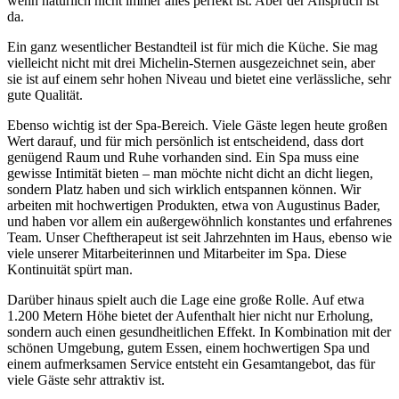
wenn natürlich nicht immer alles perfekt ist. Aber der Anspruch ist
da.
Ein ganz wesentlicher Bestandteil ist für mich die Küche. Sie mag
vielleicht nicht mit drei Michelin-Sternen ausgezeichnet sein, aber
sie ist auf einem sehr hohen Niveau und bietet eine verlässliche, sehr
gute Qualität.
Ebenso wichtig ist der Spa-Bereich. Viele Gäste legen heute großen
Wert darauf, und für mich persönlich ist entscheidend, dass dort
genügend Raum und Ruhe vorhanden sind. Ein Spa muss eine
gewisse Intimität bieten – man möchte nicht dicht an dicht liegen,
sondern Platz haben und sich wirklich entspannen können. Wir
arbeiten mit hochwertigen Produkten, etwa von Augustinus Bader,
und haben vor allem ein außergewöhnlich konstantes und erfahrenes
Team. Unser Cheftherapeut ist seit Jahrzehnten im Haus, ebenso wie
viele unserer Mitarbeiterinnen und Mitarbeiter im Spa. Diese
Kontinuität spürt man.
Darüber hinaus spielt auch die Lage eine große Rolle. Auf etwa
1.200 Metern Höhe bietet der Aufenthalt hier nicht nur Erholung,
sondern auch einen gesundheitlichen Effekt. In Kombination mit der
schönen Umgebung, gutem Essen, einem hochwertigen Spa und
einem aufmerksamen Service entsteht ein Gesamtangebot, das für
viele Gäste sehr attraktiv ist.