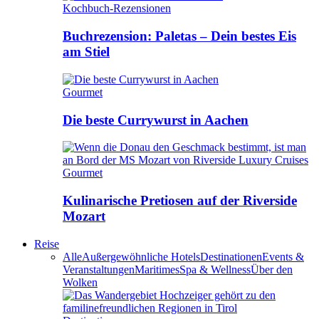
Kochbuch-Rezensionen
Buchrezension: Paletas – Dein bestes Eis
am Stiel
Gourmet
Die beste Currywurst in Aachen
Gourmet
Kulinarische Pretiosen auf der Riverside
Mozart
Reise
Alle
Außergewöhnliche Hotels
Destinationen
Events &
Veranstaltungen
Maritimes
Spa & Wellness
Über den
Wolken