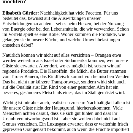
möchten?
Elisabeth Gürtler:
Nachhaltigkeit hat viele Facetten. Für uns
bedeutet das, bewusst auf die Auswirkungen unserer
Entscheidungen zu achten – sei es beim Heizen, bei der Nutzung
von Energie oder bei den Lebensmitteln, die wir verwenden. Schon
im Vorfeld spielt es eine Rolle: Woher kommen die Produkte, wie
gelangen sie in unsere Küche, und welche Umweltbelastungen
entstehen dabei?
Natürlich können wir nicht auf alles verzichten – Orangen etwa
werden weiterhin aus Israel oder Südamerika kommen, weil unsere
Gäste sie erwarten. Aber dort, wo es möglich ist, setzen wir auf
regionale Produkte. Die Kartoffeln, die Milch, die Butter stammen
von Tiroler Bauern, das Rindfleisch kommt von heimischen Weiden.
Das hat nicht nur kürzere Transportwege, sondern wirkt sich auch
auf die Qualität aus: Ein Rind von einer gesunden Alm hat ein
besseres, gesünderes Fleisch als eines, das im Stall gemästet wird.
Wichtig ist mir aber auch, realistisch zu sein: Nachhaltigkeit allein ist
für unsere Gäste nicht der Hauptgrund, hierherzukommen. Viele
Menschen achten darauf, dass sie sich gut fühlen und dass ihr
Urlaub verantwortungsvoll ist – aber sie wollen dabei nicht auf
Genuss verzichten. Ein Luxusgast erwartet, dass er weiterhin frisch
gepressten Orangensaft bekommt, auch wenn die Früchte importiert