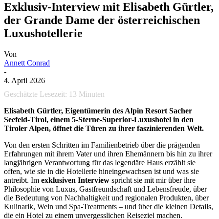
Exklusiv-Interview mit Elisabeth Gürtler,
der Grande Dame der österreichischen
Luxushotellerie
Von
Annett Conrad
-
4. April 2026
Geschätzte Lesezeit:
13
Minuten
Elisabeth Gürtler, Eigentümerin des Alpin Resort Sacher
Seefeld‑Tirol, einem 5‑Sterne‑Superior‑Luxushotel in den
Tiroler Alpen, öffnet die Türen zu ihrer faszinierenden Welt.
Von den ersten Schritten im Familienbetrieb über die prägenden
Erfahrungen mit ihrem Vater und ihren Ehemännern bis hin zu ihrer
langjährigen Verantwortung für das legendäre Haus erzählt sie
offen, wie sie in die Hotellerie hineingewachsen ist und was sie
antreibt. Im
exklusiven Interview
spricht sie mit mir über ihre
Philosophie von Luxus, Gastfreundschaft und Lebensfreude, über
die Bedeutung von Nachhaltigkeit und regionalen Produkten, über
Kulinarik, Wein und Spa-Treatments – und über die kleinen Details,
die ein Hotel zu einem unvergesslichen Reiseziel machen.