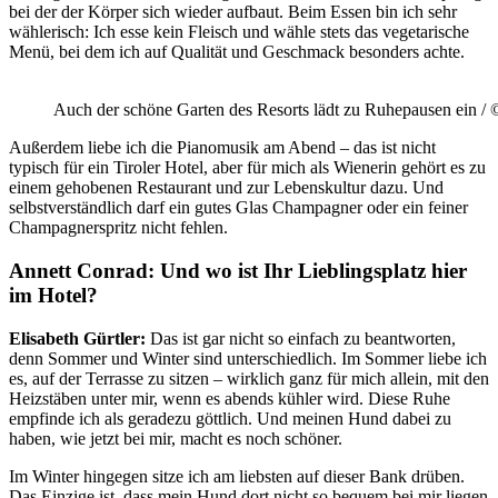
bei der der Körper sich wieder aufbaut. Beim Essen bin ich sehr
wählerisch: Ich esse kein Fleisch und wähle stets das vegetarische
Menü, bei dem ich auf Qualität und Geschmack besonders achte.
Auch der schöne Garten des Resorts lädt zu Ruhepausen ein /
Außerdem liebe ich die Pianomusik am Abend – das ist nicht
typisch für ein Tiroler Hotel, aber für mich als Wienerin gehört es zu
einem gehobenen Restaurant und zur Lebenskultur dazu. Und
selbstverständlich darf ein gutes Glas Champagner oder ein feiner
Champagnerspritz nicht fehlen.
Annett Conrad: Und wo ist Ihr Lieblingsplatz hier
im Hotel?
Elisabeth Gürtler:
Das ist gar nicht so einfach zu beantworten,
denn Sommer und Winter sind unterschiedlich. Im Sommer liebe ich
es, auf der Terrasse zu sitzen – wirklich ganz für mich allein, mit den
Heizstäben unter mir, wenn es abends kühler wird. Diese Ruhe
empfinde ich als geradezu göttlich. Und meinen Hund dabei zu
haben, wie jetzt bei mir, macht es noch schöner.
Im Winter hingegen sitze ich am liebsten auf dieser Bank drüben.
Das Einzige ist, dass mein Hund dort nicht so bequem bei mir liegen