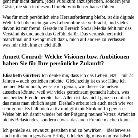
geht mir nicht darum, jedes Publikum anzusprechen, sondern jene
Gäste, die sich in diesem Umfeld wirklich zuhause fühlen.
Was für mich persönlich eine Herausforderung bleibt, ist die digitale
Welt. Ich habe mein ganzes Leben ohne sie verbracht, und vieles
davon ist mir fremd. Gerade im Bereich Social Media fehlt mir das
Verständnis und auch das Gefühl dafür. Das verunsichert mich
manchmal und zwingt mich dazu, mich auf andere zu verlassen –
was mir nicht immer leichtfällt
Annett Conrad: Welche Visionen bzw. Ambitionen
haben Sie für Ihre persönliche Zukunft?
Elisabeth Gürtler:
Ich denke mir, dass ich das Leben jetzt – mit 74
Jahren – auch genießen möchte. Gleichzeitig ist es so: Hätte ich
meinen Mann noch, wüsste ich genau, wie dieses Genießen
aussehen könnte, weil wir vieles gemeinsam gemacht haben, was
uns beiden Freude bereitet hat. Allein ist das nicht ganz so einfach –
das muss man ehrlich sagen. Deshalb arbeite ich auch nach wie vor
sehr gerne. Es hält mich aktiv und gibt mir Struktur. In gewisser
Weise bin ich damit wieder bei der Prägung meines Vaters: Arbeit ist
nichts Belastendes, sondern etwas, das auch Freude machen kann.
Ich genieße es, etwas zu gestalten und zu bewirken – idealerweise
auch mit einem gewissen Erfolg. Gleichzeitig muss man realistisch