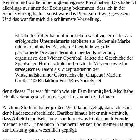
Reiterin und wollte unbedingt ein eigenes Pferd haben. Das habe ich
allerdings nur unter der Bedingung bekommen, dass ich in der
Schule Vorzug hatte – sonst wäre das Pferd sofort weg gewesen.
Und das war für mich die schlimmste Vorstellung,
Elisabeth Gürtler hat in ihrem Leben wohl viel erreicht. Als
erfolgreiche Unternehmerin etablierte sie Sacher als Marke
mit internationalen Ansehen. Obendrein zog die
passionierte Dressurreiterin ihre beiden Kinder auf,
organisierte den Wiener Opernball, leitete die Geschicke der
Spanischen Hofreitschule und setzte ihr Wissen sowie ihr
strategisches Talent als Vizepräsidentin der
Wirtschaftskammer Österreichs ein. Chapeau! Madam
Gürtler / © Redaktion FrontRowSociety.net
denn dieses Tier war für mich wie ein Familienmitglied. Also habe
ich alles darangesetzt, immer gute Leistungen zu bringen.
Auch im Studium hat er großen Wert darauf gelegt, dass ich es in
der Mindestzeit abschließe. Darüber hinaus hat er mir vermittelt,
dass Arbeit keine Belastung, sondern etwas ist, das auch Freude
machen kann. Er hat mich in meinem Denken und meiner Haltung
zur Leistung ganz wesentlich geprägt.