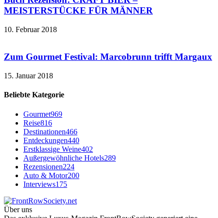
MEISTERSTÜCKE FÜR MÄNNER
10. Februar 2018
Zum Gourmet Festival: Marcobrunn trifft Margaux
15. Januar 2018
Beliebte Kategorie
Gourmet
969
Reise
816
Destinationen
466
Entdeckungen
440
Erstklassige Weine
402
Außergewöhnliche Hotels
289
Rezensionen
224
Auto & Motor
200
Interviews
175
Über uns