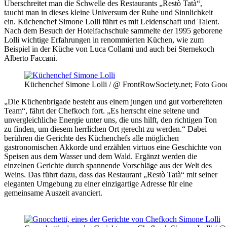
Überschreitet man die Schwelle des Restaurants „Restò Tatà“,
taucht man in dieses kleine Universum der Ruhe und Sinnlichkeit
ein. Küchenchef Simone Lolli führt es mit Leidenschaft und Talent.
Nach dem Besuch der Hotelfachschule sammelte der 1995 geborene
Lolli wichtige Erfahrungen in renommierten Küchen, wie zum
Beispiel in der Küche von Luca Collami und auch bei Sternekoch
Alberto Faccani.
Küchenchef Simone Lolli / @ FrontRowSociety.net; Foto Goo
„Die Küchenbrigade besteht aus einem jungen und gut vorbereiteten
Team“, fährt der Chefkoch fort. „Es herrscht eine seltene und
unvergleichliche Energie unter uns, die uns hilft, den richtigen Ton
zu finden, um diesem herrlichen Ort gerecht zu werden.“ Dabei
berühren die Gerichte des Küchenchefs alle möglichen
gastronomischen Akkorde und erzählen virtuos eine Geschichte von
Speisen aus dem Wasser und dem Wald. Ergänzt werden die
einzelnen Gerichte durch spannende Vorschläge aus der Welt des
Weins. Das führt dazu, dass das Restaurant „Restò Tatà“ mit seiner
eleganten Umgebung zu einer einzigartige Adresse für eine
gemeinsame Auszeit avanciert.