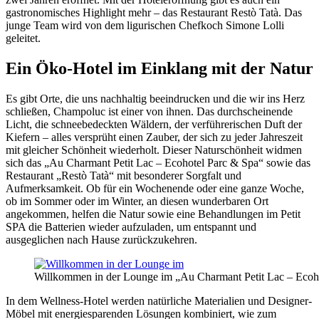
gastronomisches Highlight mehr – das Restaurant Restò Tatà. Das
junge Team wird von dem ligurischen Chefkoch Simone Lolli
geleitet.
Ein Öko-Hotel im Einklang mit der Natur
Es gibt Orte, die uns nachhaltig beeindrucken und die wir ins Herz
schließen, Champoluc ist einer von ihnen. Das durchscheinende
Licht, die schneebedeckten Wäldern, der verführerischen Duft der
Kiefern – alles versprüht einen Zauber, der sich zu jeder Jahreszeit
mit gleicher Schönheit wiederholt. Dieser Naturschönheit widmen
sich das „Au Charmant Petit Lac – Ecohotel Parc & Spa“ sowie das
Restaurant „Restò Tatà“ mit besonderer Sorgfalt und
Aufmerksamkeit. Ob für ein Wochenende oder eine ganze Woche,
ob im Sommer oder im Winter, an diesen wunderbaren Ort
angekommen, helfen die Natur sowie eine Behandlungen im Petit
SPA die Batterien wieder aufzuladen, um entspannt und
ausgeglichen nach Hause zurückzukehren.
Willkommen in der Lounge im „Au Charmant Petit Lac – Ecoho
In dem Wellness-Hotel werden natürliche Materialien und Designer-
Möbel mit energiesparenden Lösungen kombiniert, wie zum