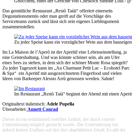
Gnocchetti, eines der Gerichte von Chefkoch Simone Lolli / 
Das gemütliche Restaurant „Restò Tatài“ offeriert einerseits
Degustationsmenüs oder man greift auf die Vorschläge des
Serviceteams zurück und lässt sich sein eigenes Lieblingsmenü
zusammenstellen.
Zu jeder Speise kann ein vorzüglicher Wein aus dem hauseige
Im La Maison de l’Aperò ist der Aperitif eine Lebenseinstellung, ja
eine Geisteshaltung. Und was könnte schöner sein, als am Ufer
eines Sees zu stehen, in dem sich der schöner Monte Rosa spiegelt?
Zu jeder Tageszeit kann im „Au Charmant Petit Lac – Ecohotel Parc
& Spa“ ein Aperitif mit ausgezeichnetem Fingerfood und vielen
Ideen von Barkeeper Alessio Arrù genossen werden. Salute!
Im Restaurant „Restò Tatà“ beginnt der Abend mit einen Aperi
Originaltext italienisch:
Adele Pupella
Überarbeitet:
Annett Conrad
Dieses ist ein redaktionell erstellter Artikel, der durch externe
Unterstützung möglich gemacht wurde. Die Unterstützung hat
jedoch keinen Einfluss auf den hier abgebildeten Inhalt. Es gilt der