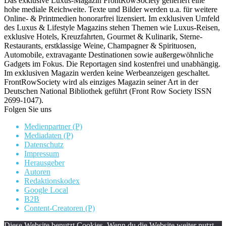
Das exklusive Luxus-Magazin FrontRowSociety generiert eine
hohe mediale Reichweite. Texte und Bilder werden u.a. für weitere
Online- & Printmedien honorarfrei lizensiert. Im exklusiven Umfeld
des Luxus & Lifestyle Magazins stehen Themen wie Luxus-Reisen,
exklusive Hotels, Kreuzfahrten, Gourmet & Kulinarik, Sterne-
Restaurants, erstklassige Weine, Champagner & Spirituosen,
Automobile, extravagante Destinationen sowie außergewöhnliche
Gadgets im Fokus. Die Reportagen sind kostenfrei und unabhängig.
Im exklusiven Magazin werden keine Werbeanzeigen geschaltet.
FrontRowSociety wird als einziges Magazin seiner Art in der
Deutschen National Bibliothek geführt (Front Row Society ISSN
2699-1047).
Folgen Sie uns
Medienpartner (P)
Mediadaten (P)
Datenschutz
Impressum
Herausgeber
Autoren
Redaktionskodex
Google Local
B2B
Content-Creatoren (P)
Diese Website benutzt Cookies. Wenn du die Website weiter nutzt,