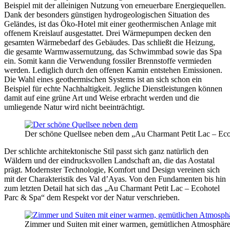
Beispiel mit der alleinigen Nutzung von erneuerbare Energiequellen.
Dank der besonders günstigen hydrogeologischen Situation des
Geländes, ist das Öko-Hotel mit einer geothermischen Anlage mit
offenem Kreislauf ausgestattet. Drei Wärmepumpen decken den
gesamten Wärmebedarf des Gebäudes. Das schließt die Heizung,
die gesamte Warmwassernutzung, das Schwimmbad sowie das Spa
ein. Somit kann die Verwendung fossiler Brennstoffe vermieden
werden. Lediglich durch den offenen Kamin entstehen Emissionen.
Die Wahl eines geothermischen Systems ist an sich schon ein
Beispiel für echte Nachhaltigkeit. Jegliche Dienstleistungen können
damit auf eine grüne Art und Weise erbracht werden und die
umliegende Natur wird nicht beeinträchtigt.
Der schöne Quellsee neben dem „Au Charmant Petit Lac – Eco
Der schlichte architektonische Stil passt sich ganz natürlich den
Wäldern und der eindrucksvollen Landschaft an, die das Aostatal
prägt. Modernster Technologie, Komfort und Design vereinen sich
mit der Charakteristik des Val d’Ayas. Von den Fundamenten bis hin
zum letzten Detail hat sich das „Au Charmant Petit Lac – Ecohotel
Parc & Spa“ dem Respekt vor der Natur verschrieben.
Zimmer und Suiten mit einer warmen, gemütlichen Atmosphäre 