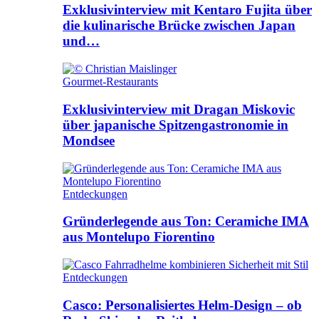
Exklusivinterview mit Kentaro Fujita über
die kulinarische Brücke zwischen Japan
und…
Gourmet-Restaurants
Exklusivinterview mit Dragan Miskovic
über japanische Spitzengastronomie in
Mondsee
Entdeckungen
Gründerlegende aus Ton: Ceramiche IMA
aus Montelupo Fiorentino
Entdeckungen
Casco: Personalisiertes Helm-Design – ob