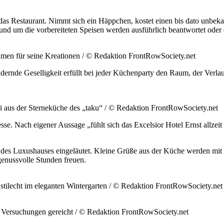
das Restaurant. Nimmt sich ein Häppchen, kostet einen bis dato unb
rund um die vorbereiteten Speisen werden ausführlich beantwortet oder 
amen für seine Kreationen / © Redaktion FrontRowSociety.net
dernde Geselligkeit erfüllt bei jeder Küchenparty den Raum, der Verla
 aus der Sterneküche des „taku“ / © Redaktion FrontRowSociety.net
e. Nach eigener Aussage „fühlt sich das Excelsior Hotel Ernst allzeit 
s des Luxushauses eingeläutet. Kleine Grüße aus der Küche werden mit
genussvolle Stunden freuen.
 stilecht im eleganten Wintergarten / © Redaktion FrontRowSociety.net
 Versuchungen gereicht / © Redaktion FrontRowSociety.net