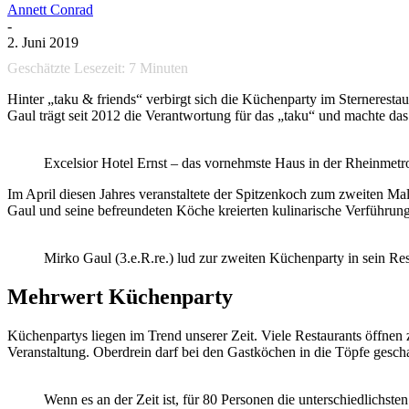
Annett Conrad
-
2. Juni 2019
Geschätzte Lesezeit:
7
Minuten
Hinter „taku & friends“ verbirgt sich die Küchenparty im Sterneresta
Gaul trägt seit 2012 die Verantwortung für das „taku“ und machte das
Excelsior Hotel Ernst – das vornehmste Haus in der Rheinmetro
Im April diesen Jahres veranstaltete der Spitzenkoch zum zweiten M
Gaul und seine befreundeten Köche kreierten kulinarische Verführunge
Mirko Gaul (3.e.R.re.) lud zur zweiten Küchenparty in sein Re
Mehrwert Küchenparty
Küchenpartys liegen im Trend unserer Zeit. Viele Restaurants öffne
Veranstaltung. Oberdrein darf bei den Gastköchen in die Töpfe gescha
Wenn es an der Zeit ist, für 80 Personen die unterschiedlichst