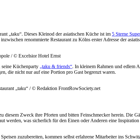
urant „taku“. Dieses Kleinod der asiatischen Küche ist im
5 Sterne Super
 inzwischen renommierte Restaurant zu Kölns erster Adresse der asiatis
pole / © Excelsior Hotel Ernst
al seine Küchenparty
„taku & friends“
. In kleinem Rahmen und edlem A
n, die nicht nur auf eine Portion pro Gast begrenzt waren.
staurant „taku“ / © Redaktion FrontRowSociety.net
n zu diesem Zweck ihre Pforten und bitten Feinschmecker herein. Die 
ut werden, was sicherlich für den Einen oder Anderen eine Inspiration
en Speisen zuzubereiten, kommen selbst erfahrene Mitarbeiter ins Schwi