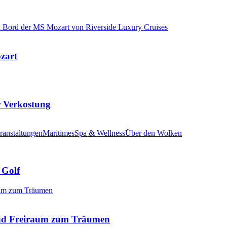
ozart
r Verkostung
ranstaltungen
Maritimes
Spa & Wellness
Über den Wolken
 Golf
nd Freiraum zum Träumen