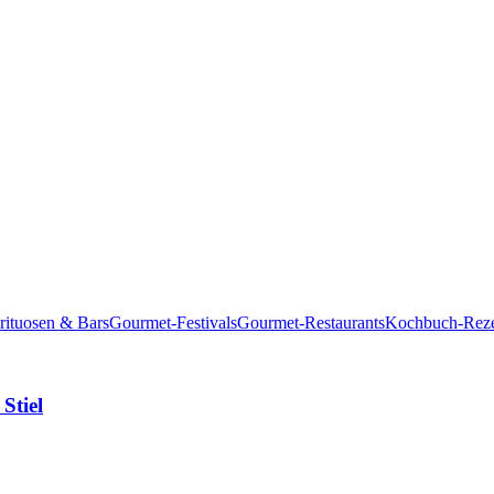
rituosen & Bars
Gourmet-Festivals
Gourmet-Restaurants
Kochbuch-Reze
Stiel