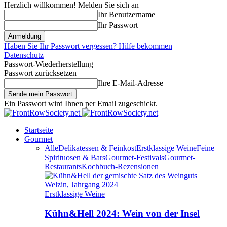
Herzlich willkommen! Melden Sie sich an
Ihr Benutzername
Ihr Passwort
Haben Sie Ihr Passwort vergessen? Hilfe bekommen
Datenschutz
Passwort-Wiederherstellung
Passwort zurücksetzen
Ihre E-Mail-Adresse
Ein Passwort wird Ihnen per Email zugeschickt.
Startseite
Gourmet
Alle
Delikatessen & Feinkost
Erstklassige Weine
Feine
Spirituosen & Bars
Gourmet-Festivals
Gourmet-
Restaurants
Kochbuch-Rezensionen
Erstklassige Weine
Kühn&Hell 2024: Wein von der Insel