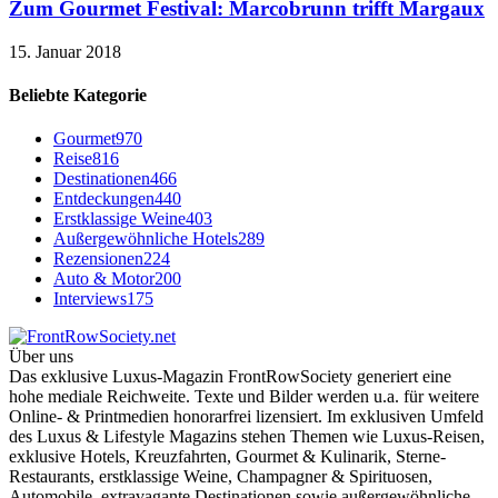
Zum Gourmet Festival: Marcobrunn trifft Margaux
15. Januar 2018
Beliebte Kategorie
Gourmet
970
Reise
816
Destinationen
466
Entdeckungen
440
Erstklassige Weine
403
Außergewöhnliche Hotels
289
Rezensionen
224
Auto & Motor
200
Interviews
175
Über uns
Das exklusive Luxus-Magazin FrontRowSociety generiert eine
hohe mediale Reichweite. Texte und Bilder werden u.a. für weitere
Online- & Printmedien honorarfrei lizensiert. Im exklusiven Umfeld
des Luxus & Lifestyle Magazins stehen Themen wie Luxus-Reisen,
exklusive Hotels, Kreuzfahrten, Gourmet & Kulinarik, Sterne-
Restaurants, erstklassige Weine, Champagner & Spirituosen,
Automobile, extravagante Destinationen sowie außergewöhnliche