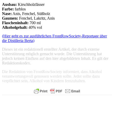
Ausbau:
Kirschholzfässer
Farbe:
farblos
Nase:
Anis, Fenchel, Süßholz
Gaumen:
Fenchel, Lakritz, Anis
Flascheninhalt:
700 ml
Alkoholgehalt:
40% vol
(Hier geht es zur ausführlichen FrontRowSociety-Reportage über
die Distilleria Berta)
Dieses ist ein redaktionell erstellter Artikel, der durch externe
Unterstützung möglich gemacht wurde. Die Unterstützung hat
jedoch keinen Einfluss auf den hier abgebildeten Inhalt. Es gilt der
Redaktionskodex.
Die Redaktion von FrontRowSociety informiert, dass Alkohol
verantwortungsvoll genossen werden sollte. Jeder sollte dazu
verpflichtet sein, Alkohol von Kindern fernzuhalten.