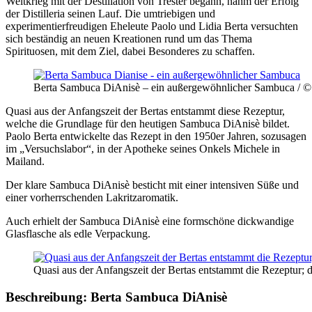
Weltkrieg mit der Destillation von Trester begann, nahm der Erfolg
der Distilleria seinen Lauf. Die umtriebigen und
experimentierfreudigen Eheleute Paolo und Lidia Berta versuchten
sich beständig an neuen Kreationen rund um das Thema
Spirituosen, mit dem Ziel, dabei Besonderes zu schaffen.
Berta Sambuca DiAnisè – ein außergewöhnlicher Sambuca / © 
Quasi aus der Anfangszeit der Bertas entstammt diese Rezeptur,
welche die Grundlage für den heutigen Sambuca DiAnisè bildet.
Paolo Berta entwickelte das Rezept in den 1950er Jahren, sozusagen
im „Versuchslabor“, in der Apotheke seines Onkels Michele in
Mailand.
Der klare Sambuca DiAnisè besticht mit einer intensiven Süße und
einer vorherrschenden Lakritzaromatik.
Auch erhielt der Sambuca DiAnisè eine formschöne dickwandige
Glasflasche als edle Verpackung.
Quasi aus der Anfangszeit der Bertas entstammt die Rezeptur;
Beschreibung: Berta Sambuca DiAnisè