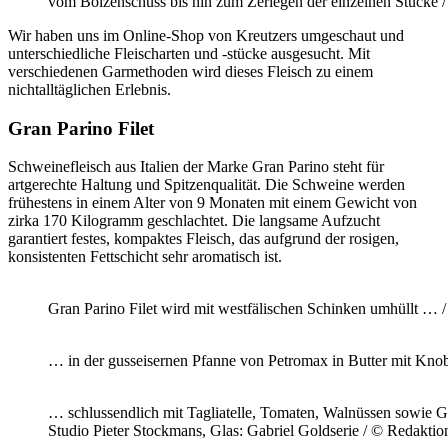
vom Bolzenschuss bis hin zum Zerlegen der einzelnen Stücke 
Wir haben uns im Online-Shop von Kreutzers umgeschaut und
unterschiedliche Fleischarten und -stücke ausgesucht. Mit
verschiedenen Garmethoden wird dieses Fleisch zu einem
nichtalltäglichen Erlebnis.
Gran Parino Filet
Schweinefleisch aus Italien der Marke Gran Parino steht für
artgerechte Haltung und Spitzenqualität. Die Schweine werden
frühestens in einem Alter von 9 Monaten mit einem Gewicht von
zirka 170 Kilogramm geschlachtet. Die langsame Aufzucht
garantiert festes, kompaktes Fleisch, das aufgrund der rosigen,
konsistenten Fettschicht sehr aromatisch ist.
Gran Parino Filet wird mit westfälischen Schinken umhüllt …
… in der gusseisernen Pfanne von Petromax in Butter mit Kn
… schlussendlich mit Tagliatelle, Tomaten, Walnüssen sowie
Studio Pieter Stockmans, Glas: Gabriel Goldserie / © Redakti