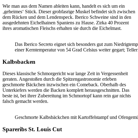
Wie man aus dem Namen ableiten kann, handelt es sich um ein
‚geheimes‘ Stück. Dieser grobfasrige Muskel befindet sich zwischen
dem Rücken und dem Lendenspeck. Iberico Schweine sind in den
ausgedehnten Eichelhainen Spaniens zu Hause. Zirka 40 Prozent
ihres aromatischen Fleischs erhalten sie durch die Eichelmast.
Das Iberico Secreto eignet sich besonders gut zum Niedrigtempe
einer Kerntemperatur von 54 Grad Celsius weiter gegart; Telle
Kalbsbacken
Dieses klassische Schmorgericht war lange Zeit in Vergessenheit
geraten. Angestoßen durch die Spitzengastronomie erleben
geschmorte Bäckchen inzwischen ein Comeback. Oberhalb des
Unterkiefers werden die Backen komplett herausgeschnitten. Das
beste ist, bei ihrer Zubereitung im Schmortopf kann rein gar nichts
falsch gemacht werden.
Geschmorte Kalbsbäckchen mit Kartoffelstampf und Ofengemüs
Spareribs St. Louis Cut