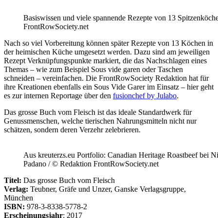
Basiswissen und viele spannende Rezepte von 13 Spitzenköchen 
FrontRowSociety.net
Nach so viel Vorbereitung können später Rezepte von 13 Köchen in
der heimischen Küche umgesetzt werden. Dazu sind am jeweiligen
Rezept Verknüpfungspunkte markiert, die das Nachschlagen eines
Themas – wie zum Beispiel Sous vide garen oder Taschen
schneiden – vereinfachen. Die FrontRowSociety Redaktion hat für
ihre Kreationen ebenfalls ein Sous Vide Garer im Einsatz – hier geht
es zur internen Reportage über den
fusionchef by Julabo
.
Das grosse Buch vom Fleisch ist das ideale Standardwerk für
Genussmenschen, welche tierischen Nahrungsmitteln nicht nur
schätzen, sondern deren Verzehr zelebrieren.
Aus kreuterzs.eu Portfolio: Canadian Heritage Roastbeef bei N
Padano / © Redaktion FrontRowSociety.net
Titel:
Das grosse Buch vom Fleisch
Verlag:
Teubner, Gräfe und Unzer, Ganske Verlagsgruppe,
München
ISBN:
978-3-8338-5778-2
Erscheinungsjahr
: 2017