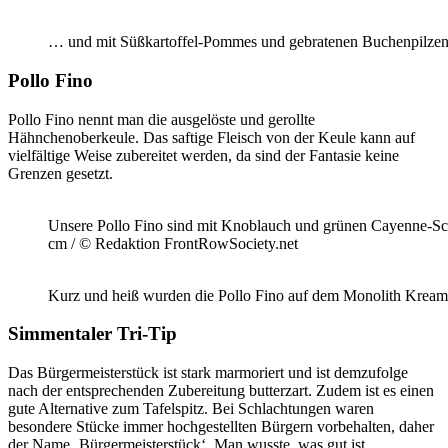
… und mit Süßkartoffel-Pommes und gebratenen Buchenpilzen 
Pollo Fino
Pollo Fino nennt man die ausgelöste und gerollte
Hähnchenoberkeule. Das saftige Fleisch von der Keule kann auf
vielfältige Weise zubereitet werden, da sind der Fantasie keine
Grenzen gesetzt.
Unsere Pollo Fino sind mit Knoblauch und grünen Cayenne-Schot
cm / © Redaktion FrontRowSociety.net
Kurz und heiß wurden die Pollo Fino auf dem Monolith Kreami
Simmentaler Tri-Tip
Das Bürgermeisterstück ist stark marmoriert und ist demzufolge
nach der entsprechenden Zubereitung butterzart. Zudem ist es einen
gute Alternative zum Tafelspitz. Bei Schlachtungen waren
besondere Stücke immer hochgestellten Bürgern vorbehalten, daher
der Name ‚Bürgermeisterstück‘. Man wusste, was gut ist.