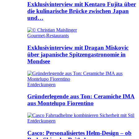
Exklusivinterview mit Kentaro Fujita über
die kulinarische Brücke zwischen Japan
und…
Gourmet-Restaurants
Exklusivinterview mit Dragan Miskovic
über japanische Spitzengastronomie in
Mondsee
Entdeckungen
Gründerlegende aus Ton: Ceramiche IMA
aus Montelupo Fiorentino
Entdeckungen
Casco: Personalisiertes Helm-Design – ob