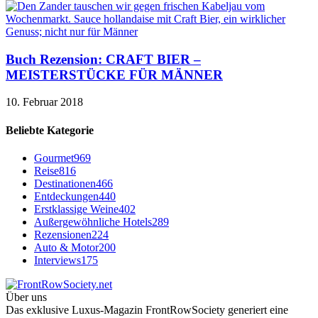
Buch Rezension: CRAFT BIER –
MEISTERSTÜCKE FÜR MÄNNER
10. Februar 2018
Beliebte Kategorie
Gourmet
969
Reise
816
Destinationen
466
Entdeckungen
440
Erstklassige Weine
402
Außergewöhnliche Hotels
289
Rezensionen
224
Auto & Motor
200
Interviews
175
Über uns
Das exklusive Luxus-Magazin FrontRowSociety generiert eine