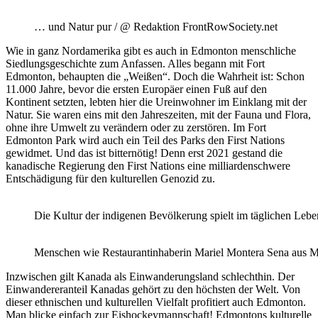
… und Natur pur / @ Redaktion FrontRowSociety.net
Wie in ganz Nordamerika gibt es auch in Edmonton menschliche
Siedlungsgeschichte zum Anfassen. Alles begann mit Fort
Edmonton, behaupten die „Weißen“. Doch die Wahrheit ist: Schon
11.000 Jahre, bevor die ersten Europäer einen Fuß auf den
Kontinent setzten, lebten hier die Ureinwohner im Einklang mit der
Natur. Sie waren eins mit den Jahreszeiten, mit der Fauna und Flora,
ohne ihre Umwelt zu verändern oder zu zerstören. Im Fort
Edmonton Park wird auch ein Teil des Parks den First Nations
gewidmet. Und das ist bitternötig! Denn erst 2021 gestand die
kanadische Regierung den First Nations eine milliardenschwere
Entschädigung für den kulturellen Genozid zu.
Die Kultur der indigenen Bevölkerung spielt im täglichen Leb
Menschen wie Restaurantinhaberin Mariel Montera Sena aus Mex
Inzwischen gilt Kanada als Einwanderungsland schlechthin. Der
Einwandereranteil Kanadas gehört zu den höchsten der Welt. Von
dieser ethnischen und kulturellen Vielfalt profitiert auch Edmonton.
Man blicke einfach zur Eishockeymannschaft! Edmontons kulturelle