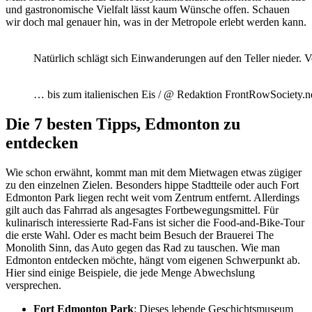
und gastronomische Vielfalt lässt kaum Wünsche offen. Schauen
wir doch mal genauer hin, was in der Metropole erlebt werden kann.
Natürlich schlägt sich Einwanderungen auf den Teller nieder
… bis zum italienischen Eis / @ Redaktion FrontRowSociety.n
Die 7 besten Tipps, Edmonton zu
entdecken
Wie schon erwähnt, kommt man mit dem Mietwagen etwas zügiger
zu den einzelnen Zielen. Besonders hippe Stadtteile oder auch Fort
Edmonton Park liegen recht weit vom Zentrum entfernt. Allerdings
gilt auch das Fahrrad als angesagtes Fortbewegungsmittel. Für
kulinarisch interessierte Rad-Fans ist sicher die Food-and-Bike-Tour
die erste Wahl. Oder es macht beim Besuch der Brauerei The
Monolith Sinn, das Auto gegen das Rad zu tauschen. Wie man
Edmonton entdecken möchte, hängt vom eigenen Schwerpunkt ab.
Hier sind einige Beispiele, die jede Menge Abwechslung
versprechen.
Fort Edmonton Park
: Dieses lebende Geschichtsmuseum