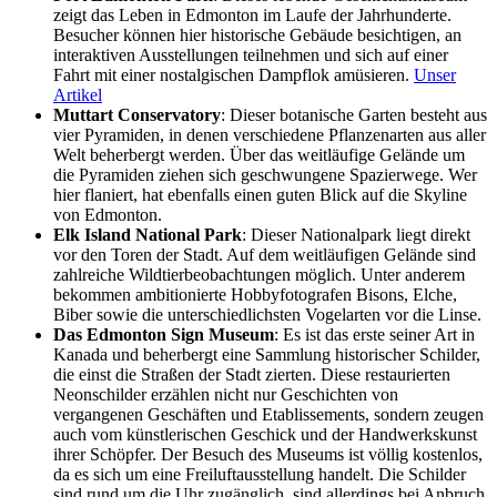
zeigt das Leben in Edmonton im Laufe der Jahrhunderte.
Besucher können hier historische Gebäude besichtigen, an
interaktiven Ausstellungen teilnehmen und sich auf einer
Fahrt mit einer nostalgischen Dampflok amüsieren.
Unser
Artikel
Muttart Conservatory
: Dieser botanische Garten besteht aus
vier Pyramiden, in denen verschiedene Pflanzenarten aus aller
Welt beherbergt werden. Über das weitläufige Gelände um
die Pyramiden ziehen sich geschwungene Spazierwege. Wer
hier flaniert, hat ebenfalls einen guten Blick auf die Skyline
von Edmonton.
Elk Island National Park
: Dieser Nationalpark liegt direkt
vor den Toren der Stadt. Auf dem weitläufigen Gelände sind
zahlreiche Wildtierbeobachtungen möglich. Unter anderem
bekommen ambitionierte Hobbyfotografen Bisons, Elche,
Biber sowie die unterschiedlichsten Vogelarten vor die Linse.
Das Edmonton Sign Museum
: Es ist das erste seiner Art in
Kanada und beherbergt eine Sammlung historischer Schilder,
die einst die Straßen der Stadt zierten. Diese restaurierten
Neonschilder erzählen nicht nur Geschichten von
vergangenen Geschäften und Etablissements, sondern zeugen
auch vom künstlerischen Geschick und der Handwerkskunst
ihrer Schöpfer. Der Besuch des Museums ist völlig kostenlos,
da es sich um eine Freiluftausstellung handelt. Die Schilder
sind rund um die Uhr zugänglich, sind allerdings bei Anbruch