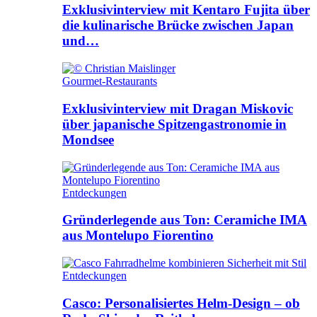
Exklusivinterview mit Kentaro Fujita über
die kulinarische Brücke zwischen Japan
und…
Gourmet-Restaurants
Exklusivinterview mit Dragan Miskovic
über japanische Spitzengastronomie in
Mondsee
Entdeckungen
Gründerlegende aus Ton: Ceramiche IMA
aus Montelupo Fiorentino
Entdeckungen
Casco: Personalisiertes Helm-Design – ob