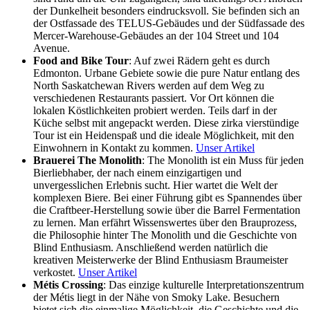
der Dunkelheit besonders eindrucksvoll. Sie befinden sich an
der Ostfassade des TELUS-Gebäudes und der Südfassade des
Mercer-Warehouse-Gebäudes an der 104 Street und 104
Avenue.
Food and Bike Tour
: Auf zwei Rädern geht es durch
Edmonton. Urbane Gebiete sowie die pure Natur entlang des
North Saskatchewan Rivers werden auf dem Weg zu
verschiedenen Restaurants passiert. Vor Ort können die
lokalen Köstlichkeiten probiert werden. Teils darf in der
Küche selbst mit angepackt werden. Diese zirka vierstündige
Tour ist ein Heidenspaß und die ideale Möglichkeit, mit den
Einwohnern in Kontakt zu kommen.
Unser Artikel
Brauerei The Monolith
: The Monolith ist ein Muss für jeden
Bierliebhaber, der nach einem einzigartigen und
unvergesslichen Erlebnis sucht. Hier wartet die Welt der
komplexen Biere. Bei einer Führung gibt es Spannendes über
die Craftbeer-Herstellung sowie über die Barrel Fermentation
zu lernen. Man erfährt Wissenswertes über den Brauprozess,
die Philosophie hinter The Monolith und die Geschichte von
Blind Enthusiasm. Anschließend werden natürlich die
kreativen Meisterwerke der Blind Enthusiasm Braumeister
verkostet.
Unser Artikel
Métis Crossing
: Das einzige kulturelle Interpretationszentrum
der Métis liegt in der Nähe von Smoky Lake. Besuchern
bietet sich die einmalige Möglichkeit, die Geschichte und die