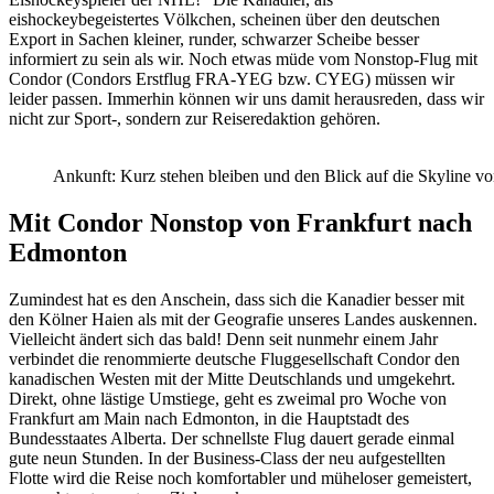
eishockeybegeistertes Völkchen, scheinen über den deutschen
Export in Sachen kleiner, runder, schwarzer Scheibe besser
informiert zu sein als wir. Noch etwas müde vom Nonstop-Flug mit
Condor (Condors Erstflug FRA-YEG bzw. CYEG) müssen wir
leider passen. Immerhin können wir uns damit herausreden, dass wir
nicht zur Sport-, sondern zur Reiseredaktion gehören.
Ankunft: Kurz stehen bleiben und den Blick auf die Skyline 
Mit Condor Nonstop von Frankfurt nach
Edmonton
Zumindest hat es den Anschein, dass sich die Kanadier besser mit
den Kölner Haien als mit der Geografie unseres Landes auskennen.
Vielleicht ändert sich das bald! Denn seit nunmehr einem Jahr
verbindet die renommierte deutsche Fluggesellschaft Condor den
kanadischen Westen mit der Mitte Deutschlands und umgekehrt.
Direkt, ohne lästige Umstiege, geht es zweimal pro Woche von
Frankfurt am Main nach Edmonton, in die Hauptstadt des
Bundesstaates Alberta. Der schnellste Flug dauert gerade einmal
gute neun Stunden. In der Business-Class der neu aufgestellten
Flotte wird die Reise noch komfortabler und müheloser gemeistert,