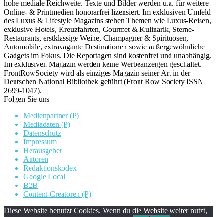
hohe mediale Reichweite. Texte und Bilder werden u.a. für weitere
Online- & Printmedien honorarfrei lizensiert. Im exklusiven Umfeld
des Luxus & Lifestyle Magazins stehen Themen wie Luxus-Reisen,
exklusive Hotels, Kreuzfahrten, Gourmet & Kulinarik, Sterne-
Restaurants, erstklassige Weine, Champagner & Spirituosen,
Automobile, extravagante Destinationen sowie außergewöhnliche
Gadgets im Fokus. Die Reportagen sind kostenfrei und unabhängig.
Im exklusiven Magazin werden keine Werbeanzeigen geschaltet.
FrontRowSociety wird als einziges Magazin seiner Art in der
Deutschen National Bibliothek geführt (Front Row Society ISSN
2699-1047).
Folgen Sie uns
Medienpartner (P)
Mediadaten (P)
Datenschutz
Impressum
Herausgeber
Autoren
Redaktionskodex
Google Local
B2B
Content-Creatoren (P)
Diese Website benutzt Cookies. Wenn du die Website weiter nutzt,