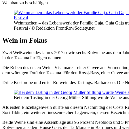
Weinbau zu beschäftigen.
Weinmachen – das Lebenswerk der Familie Gaja. Gaia Gaja tr
Festival / © Redaktion FrontRowSociety.net
Wein im Fokus
Zwei Weißweine des Jahres 2017 sowie sechs Rotweine aus dem Jahr 2
in der Toskana ihr Eigen nennen.
Die Reben des ersten Weins Vistamare – einer Cuvée aus Vermentino,
dem würzigen Duft der Toskana. Für den Rossj-Bass, einer Cuvée au
Dritte Kostprobe und erster Rotwein des Tastings: Barbaresco. Die 
Bei dem Tasting in der Georg Müller Stiftung wurde Weine aus
Als ersten Einzellagenwein durfte an diesem Nachmittag der Costa R
Sorì Tildin, ein weiterer finessenreicher Lagenwein, dessen Bezeichn
Beide Weine sind eine Assemblage aus 95 Prozent Nebbiolo und 5 Pro
Rotweinen aus dem Hause Gaja, der 12 Monate in Barriques und weite