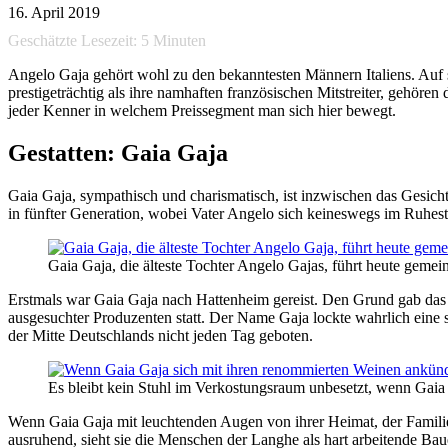
16. April 2019
Geschätzte Lesezeit:
5
Minuten
Angelo Gaja gehört wohl zu den bekanntesten Männern Italiens. Auf
prestigeträchtig als ihre namhaften französischen Mitstreiter, gehör
jeder Kenner in welchem Preissegment man sich hier bewegt.
Gestatten: Gaia Gaja
Gaia Gaja, sympathisch und charismatisch, ist inzwischen das Gesicht
in fünfter Generation, wobei Vater Angelo sich keineswegs im Ruhest
Gaia Gaja, die älteste Tochter Angelo Gajas, führt heute gem
Erstmals war Gaia Gaja nach Hattenheim gereist. Den Grund gab das 
ausgesuchter Produzenten statt. Der Name Gaja lockte wahrlich eine s
der Mitte Deutschlands nicht jeden Tag geboten.
Es bleibt kein Stuhl im Verkostungsraum unbesetzt, wenn Gai
Wenn Gaia Gaja mit leuchtenden Augen von ihrer Heimat, der Familie 
ausruhend, sieht sie die Menschen der Langhe als hart arbeitende Ba