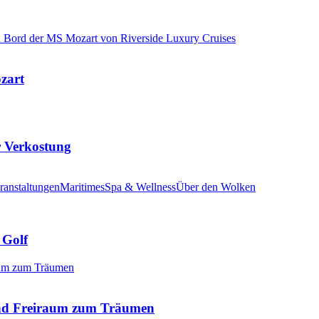
ozart
r Verkostung
ranstaltungen
Maritimes
Spa & Wellness
Über den Wolken
 Golf
nd Freiraum zum Träumen