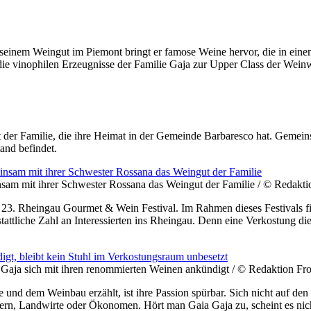
 seinem Weingut im Piemont bringt er famose Weine hervor, die in ei
en die vinophilen Erzeugnisse der Familie Gaja zur Upper Class der Wei
 der Familie, die ihre Heimat in der Gemeinde Barbaresco hat. Gemeins
and befindet.
einsam mit ihrer Schwester Rossana das Weingut der Familie / © Redakt
23. Rheingau Gourmet & Wein Festival. Im Rahmen dieses Festivals fin
tattliche Zahl an Interessierten ins Rheingau. Denn eine Verkostung di
a Gaja sich mit ihren renommierten Weinen ankündigt / © Redaktion Fr
und dem Weinbau erzählt, ist ihre Passion spürbar. Sich nicht auf den
uern, Landwirte oder Ökonomen. Hört man Gaia Gaja zu, scheint es nich