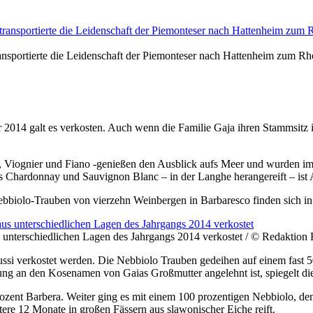
ansportierte die Leidenschaft der Piemonteser nach Hattenheim zum 
014 galt es verkosten. Auch wenn die Familie Gaja ihren Stammsitz in
 Viognier und Fiano -genießen den Ausblick aufs Meer und wurden im G
s Chardonnay und Sauvignon Blanc – in der Langhe herangereift – ist
Nebbiolo-Trauben von vierzehn Weinbergen in Barbaresco finden sich 
 unterschiedlichen Lagen des Jahrgangs 2014 verkostet / © Redaktion
ussi verkostet werden. Die Nebbiolo Trauben gedeihen auf einem fast 
ung an den Kosenamen von Gaias Großmutter angelehnt ist, spiegelt die
zent Barbera. Weiter ging es mit einem 100 prozentigen Nebbiolo, dem
re 12 Monate in großen Fässern aus slawonischer Eiche reift.