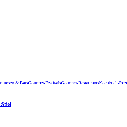
rituosen & Bars
Gourmet-Festivals
Gourmet-Restaurants
Kochbuch-Reze
Stiel