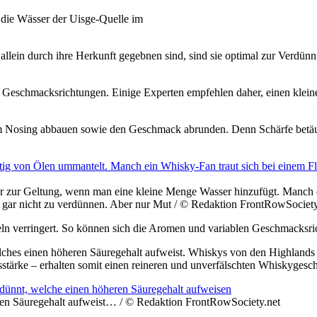
e Wässer der Uisge-Quelle im
allein durch ihre Herkunft gegebnen sind, sind sie optimal
zur Verdünn
d Geschmacksrichtungen. E
inige
Experten empfehlen daher,
​einen klei
eim Nosing abbauen sowie den Geschmack abrunden. Denn Schärfe betä
zur Geltung, wenn man eine kleine Menge Wasser hinzufügt. Manch e
 gar nicht zu verdünnen. Aber nur Mut / © Redaktion FrontRowSociety
n verringert. So können sich die Aromen und variablen Geschmacksri
lches einen höheren Säuregehalt aufweist.
Whiskys von den Highlands 
tärke – erhalten somit einen
reineren
​ und
unverfälschten Whiskygesc
ohen Säuregehalt aufweist… / © Redaktion FrontRowSociety.net