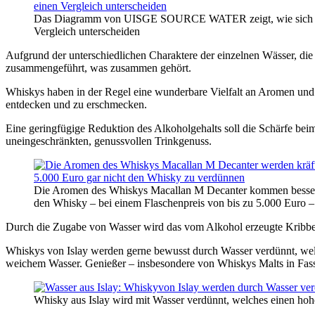
Das Diagramm von UISGE SOURCE WATER zeigt, wie sich di
Vergleich unterscheiden
Aufgrund der unterschiedlichen Charaktere der einzelnen Wässer, die 
zusammengeführt, was zusammen gehört.
W
hisky
​s​
ha
​ben
in der Regel eine wunderbare Vielfalt an Aromen un
entdecken und zu erschmecken.​
Eine
​geringfügige ​
Reduktion des Alkoholgehalts soll die Schärfe b
uneingeschränkten, genussvollen
​Trinkg
enuss
​.​
Die Aromen des Whiskys Macallan M Decanter kommen besser 
den Whisky – bei einem Flaschenpreis von bis zu 5.000 Euro –
Durch die Zugabe von Wasser wird das vom Alkohol erzeugte Kribbel
Whisky
​s​
von Islay werden gerne bewusst durch Wasser
​verdünnt, we
weichem Wasser. Genießer – insbesondere von Whiskys Malts in Fasss
Whisky aus Islay wird mit Wasser ​verdünnt, welches einen h