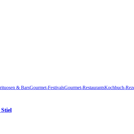
rituosen & Bars
Gourmet-Festivals
Gourmet-Restaurants
Kochbuch-Reze
Stiel