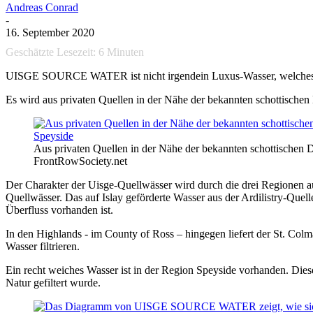
Andreas Conrad
-
16. September 2020
Geschätzte Lesezeit:
6
Minuten
UISGE SOURCE WATER ist nicht irgendein Luxus-Wasser, welches 
Es wird aus privaten Quellen in der Nähe der bekannten schottische
Aus privaten Quellen in der Nähe der bekannten schottischen 
FrontRowSociety.net
Der Charakter der Uisge-Quellwässer wird durch die drei Regionen au
Quellwässer. Das auf Islay geförderte Wasser aus der Ardilistry-Quell
Überfluss vorhanden ist.
In den Highlands
​- im County of Ross​ –
hingegen liefert der St.
​ ​
Colma
Wasser filtrieren.
Ein recht weiches Wasser ist in der Region Speyside vorhanden. Di
Natur gefiltert w
​urde
.