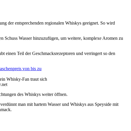
ung der
entsprechenden regionalen Whiskys geeignet.
​So wird
nen
Schuss Wasser hinzuzufügen
​, um weitere, komplexe Aromen zu
ubt
​einen Teil der
Geschmacksrezeptoren und
​verringert so
den
in Whisky-Fan traut sich
.net
chtungen des Whiskys weiter öffnen.
​ ​
verdünnt man mit hartem Wasser und Whiskys aus Speyside mit
hmack
​.​