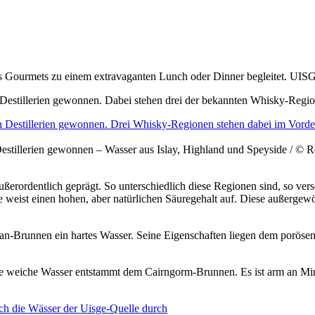
Gourmets zu einem extravaganten Lunch oder Dinner begleitet. UI
n Destillerien gewonnen. Dabei stehen drei der bekannten Whisky-Regi
Destillerien gewonnen – Wasser aus Islay, Highland und Speyside / © 
ßerordentlich geprägt. So unterschiedlich diese Regionen sind, so ver
e weist einen hohen, aber natürlichen Säuregehalt auf. Diese außergewöhn
n-Brunnen ein hartes Wasser. Seine Eigenschaften liegen dem porösen,
ese weiche Wasser entstammt dem Cairngorm
​-B
runnen. Es ist arm an Mi