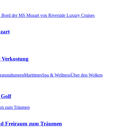
ozart
r Verkostung
ranstaltungen
Maritimes
Spa & Wellness
Über den Wolken
 Golf
nd Freiraum zum Träumen