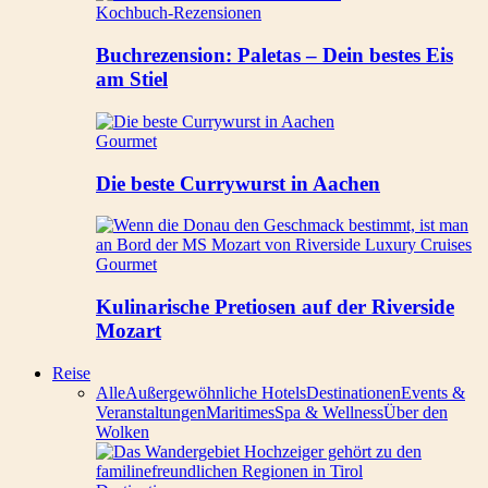
Kochbuch-Rezensionen
Buchrezension: Paletas – Dein bestes Eis
am Stiel
Gourmet
Die beste Currywurst in Aachen
Gourmet
Kulinarische Pretiosen auf der Riverside
Mozart
Reise
Alle
Außergewöhnliche Hotels
Destinationen
Events &
Veranstaltungen
Maritimes
Spa & Wellness
Über den
Wolken