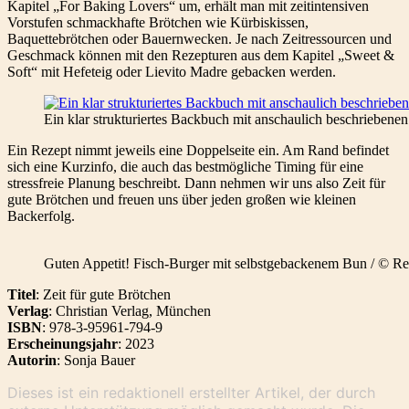
Kapitel „For Baking Lovers“ um, erhält man mit zeitintensiven
Vorstufen schmackhafte Brötchen wie Kürbiskissen,
Baquettebrötchen oder Bauernwecken. Je nach Zeitressourcen und
Geschmack können mit den Rezepturen aus dem Kapitel „Sweet &
Soft“ mit Hefeteig oder Lievito Madre gebacken werden.
Ein klar strukturiertes Backbuch mit anschaulich beschrieben
Ein Rezept nimmt jeweils eine Doppelseite ein. Am Rand befindet
sich eine Kurzinfo, die auch das bestmögliche Timing für eine
stressfreie Planung beschreibt. Dann nehmen wir uns also Zeit für
gute Brötchen und freuen uns über jeden großen wie kleinen
Backerfolg.
Guten Appetit! Fisch-Burger mit selbstgebackenem Bun / © R
Titel
: Zeit für gute Brötchen
Verlag
: Christian Verlag, München
ISBN
: 978-3-95961-794-9
Erscheinungsjahr
: 2023
Autorin
: Sonja Bauer
Dieses ist ein redaktionell erstellter Artikel, der durch