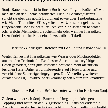
Sonja Bauer beschreibt in ihrem Buch „Zeit für gute Brötchen“ wie
man sich an das Thema herantastet. Für alle Backbegeisterten
spricht sie über das nötige Equipment sowie über Teigbestandteile
wie Mehl, Triebmittel, Flüssigkeiten usw. Und schon geht es ans
Eingemachte. Was ist bei Austausch von Mehlsorten zu beachten
oder welche Mehlsorten brauchen mehr oder weniger Flüssigkeit.
Dazu findet man im Buch eine übersichtliche Tabelle.
Jetzt ist Zeit für gute Brötchen mit Geduld und Know how / ©
Weiter geht es mit Flüssigkeiten wie Wasser oder Milchprodukten
und mit den Triebmitteln. Bei diesem Abschnitt ist sorgfältiges
Lesen gefordert, denn gute Brötchen brauchen mehr als nur ein
bisschen Hefe. Daher wird insbesondere auf Hefevorteige und
verschiedene Sauerteige eingegangen. Die Vorstellung weiterer
Zutaten wie Öl, Gewürze oder Gemüse geben Raum für Kreativität.
Eine bunte Palette an Brötchensorten wartet im Buch von Son
Zudem widmet sich Sonja Bauer dem Umgang mit körnigen
Toppings und natürlich der Teigzubereitung. Plausibel erklärt die
Autorin, wozu der Fenstertest gemacht wird. Anschaulich beschreibt