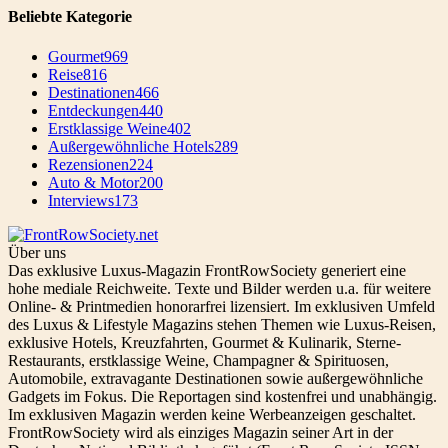
Beliebte Kategorie
Gourmet
969
Reise
816
Destinationen
466
Entdeckungen
440
Erstklassige Weine
402
Außergewöhnliche Hotels
289
Rezensionen
224
Auto & Motor
200
Interviews
173
Über uns
Das exklusive Luxus-Magazin FrontRowSociety generiert eine
hohe mediale Reichweite. Texte und Bilder werden u.a. für weitere
Online- & Printmedien honorarfrei lizensiert. Im exklusiven Umfeld
des Luxus & Lifestyle Magazins stehen Themen wie Luxus-Reisen,
exklusive Hotels, Kreuzfahrten, Gourmet & Kulinarik, Sterne-
Restaurants, erstklassige Weine, Champagner & Spirituosen,
Automobile, extravagante Destinationen sowie außergewöhnliche
Gadgets im Fokus. Die Reportagen sind kostenfrei und unabhängig.
Im exklusiven Magazin werden keine Werbeanzeigen geschaltet.
FrontRowSociety wird als einziges Magazin seiner Art in der